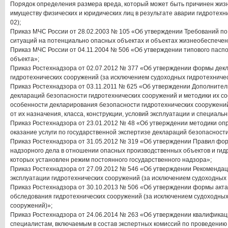
Порядок определения размера вреда, который может быть причинен жизн
имуществу физических и юридических лиц в результате аварии гидротехни
02);
Приказ МЧС России от 28.02.2003 № 105 «Об утверждении Требований п
ситуаций на потенциально опасных объектах и объектах жизнеобеспечен
Приказ МЧС России от 04.11.2004 № 506 «Об утверждении типового пасп
объекта»;
Приказ Ростехнадзора от 02.07.2012 № 377 «Об утверждении формы дек
гидротехнических сооружений (за исключением судоходных гидротехничес
Приказ Ростехнадзора от 03.11.2011 № 625 «Об утверждении Дополните
деклараций безопасности гидротехнических сооружений и методики их с
особенности декларирования безопасности гидротехнических сооружений
от их назначения, класса, конструкции, условий эксплуатации и специаль
Приказ Ростехнадзора от 23.01.2012 № 48 «Об утверждении методики оп
оказание услуги по государственной экспертизе деклараций безопасност
Приказ Ростехнадзора от 31.05.2012 № 319 «Об утверждении Правил фо
надзорного дела в отношении опасных производственных объектов и гид
которых установлен режим постоянного государственного надзора»;
Приказ Ростехнадзора от 27.09.2012 № 546 «Об утверждении Рекоменда
эксплуатации гидротехнических сооружений (за исключением судоходных
Приказ Ростехнадзора от 30.10.2013 № 506 «Об утверждении формы акт
обследования гидротехнических сооружений (за исключением судоходных
сооружений)»;
Приказ Ростехнадзора от 24.06.2014 № 263 «Об утверждении квалификац
специалистам, включаемым в состав экспертных комиссий по проведению