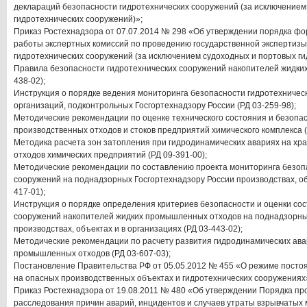
деклараций безопасности гидротехнических сооружений (за исключением
гидротехнических сооружений)»;
Приказ Ростехнадзора от 07.07.2014 № 298 «Об утверждении порядка ф
работы экспертных комиссий по проведению государственной экспертиз
гидротехнических сооружений (за исключением судоходных и портовых ги
Правила безопасности гидротехнических сооружений накопителей жидки
438-02);
Инструкция о порядке ведения мониторинга безопасности гидротехничес
организаций, подконтрольных Госгортехнадзору России (РД 03-259-98);
Методические рекомендации по оценке технического состояния и безопа
производственных отходов и стоков предприятий химического комплекса (
Методика расчета зон затопления при гидродинамических авариях на х
отходов химических предприятий (РД 09-391-00);
Методические рекомендации по составлению проекта мониторинга безоп
сооружений на поднадзорных Госгортехнадзору России производствах, объ
417-01);
Инструкция о порядке определения критериев безопасности и оценки со
сооружений накопителей жидких промышленных отходов на поднадзорны
производствах, объектах и в организациях (РД 03-443-02);
Методические рекомендации по расчету развития гидродинамических ава
промышленных отходов (РД 03-607-03);
Постановление Правительства РФ от 05.05.2012 № 455 «О режиме постоя
на опасных производственных объектах и гидротехнических сооружениях
Приказ Ростехнадзора от 19.08.2011 № 480 «Об утверждении Порядка пр
расследования причин аварий, инцидентов и случаев утраты взрывчаты