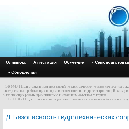
Олимпокс
Аттестация
Обучение
Самоподготовка
Обновления
«
ЭБ 1448.1 Подготовка и проверка знаний по электрическим установкам и сетям рук
электростанций, работающих на органическом топливе, гидроэлектростанций, электрич
выполняющих работы применительно к указанным объектам V группа
ТБП 1395.1 Подготовка и аттестация ответственных за обеспечение безопасности 
Д. Безопасность гидротехнических со