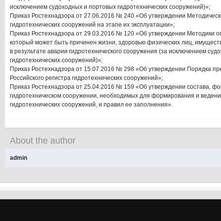
исключением судоходных и портовых гидротехнических сооружений)»;
Приказ Ростехнадзора от 27.06.2016 № 240 «Об утверждении Методическ
гидротехнических сооружений на этапе их эксплуатации»;
Приказ Ростехнадзора от 29.03.2016 № 120 «Об утверждении Методики о
который может быть причинен жизни, здоровью физических лиц, имущест
в результате аварии гидротехнического сооружения (за исключением суд
гидротехнических сооружений)»;
Приказ Ростехнадзора от 15.07.2016 № 298 «Об утверждении Порядка п
Российского регистра гидротехнических сооружений»;
Приказ Ростехнадзора от 25.04.2016 № 159 «Об утверждении состава, ф
гидротехническом сооружении, необходимых для формирования и ведения
гидротехнических сооружений, и правил ее заполнения».
About the author
admin
şans
vidobet
vidobet
vidobet
vidobet
casinolevant
casinolevant
casinolevant
vidobet
şans
casinolevant
casino
şans
casino
casino
casino
boostaro
casinolevant
şans
casinolevant
şanscasino
vidobet
vidobet
levant
vidobet
nigeria
sports
gorabet
gorabet
gorabet
gorabet
gorabet
gorabet
casino
|
|
güncel
giriş
|
|
|
giriş
casino
giriş
şans
casino
levant
şans
şans
|
giriş
casino
giriş
|
|
giriş
casino
giriş
betting
betting
|
giriş
|
|
|
|
giriş
|
|
|
|
|
giriş
|
|
|
|
giriş
|
|
|
|
|
|
|
|
|
|