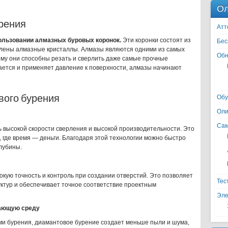
Ол
рения
Атт
ользовании алмазных буровых коронок.
Эти коронки состоят из
Бес
авлены алмазные кристаллы. Алмазы являются одними из самых
Обн
ому они способны резать и сверлить даже самые прочные
ается и применяет давление к поверхности, алмазы начинают
ого бурения
Обу
Оли
Сам
 высокой скорости сверления и высокой производительности. Это
 где время — деньги. Благодаря этой технологии можно быстро
лубины.
кую точность и контроль при создании отверстий. Это позволяет
Тес
ктур и обеспечивает точное соответствие проектным
Эле
жающую среду
и бурения, диамантовое бурение создает меньше пыли и шума,