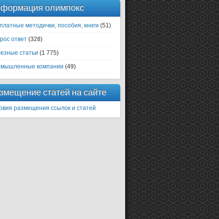
формация олимпокс
платные методички, пособия, книги
(51)
рос ответ
(328)
езные статьи
(1 775)
мышленные компании
(49)
змещение статей на сайте
овия размещения ссылок и статей