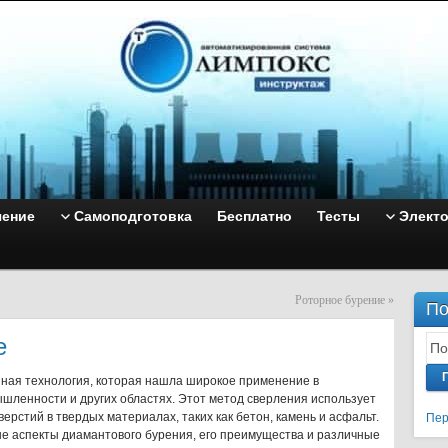
чение
Самоподготовка
Бесплатно
Тесты
Элект
Роторное бурение
»
По
е
ная технология, которая нашла широкое применение в
ленности и других областях. Этот метод сверления использует
рстий в твердых материалах, таких как бетон, камень и асфальт.
Пер
е аспекты диамантового бурения, его преимущества и различные