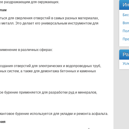
енее раздражающим для окружающих.
Ин
алам
Бес
ься для сверления отверстий в самых разных материалах,
Воп
 и металл. Это делает его универсальным инструментом для
Пол
Про
именение в различных сферах:
Ра
Усл
оздания отверстий для электрических и водопроводных труб,
ных систем, а также для демонтажа бетонных и каменных
е бурение применяется для разработки руд и минералов,
мантовое бурение используется для укладки и ремонта асфальта.
ния