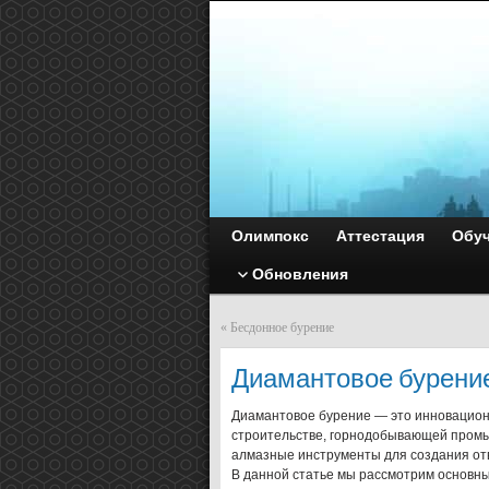
Олимпокс
Аттестация
Обу
Обновления
«
Бесдонное бурение
Диамантовое бурени
Диамантовое бурение — это инновацион
строительстве, горнодобывающей промыш
алмазные инструменты для создания отве
В данной статье мы рассмотрим основны