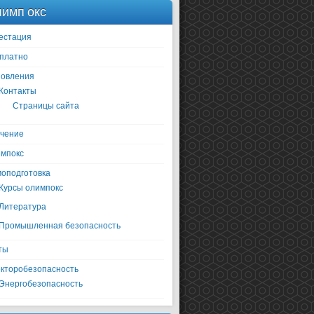
имп окс
естация
платно
овления
Контакты
Страницы сайта
чение
мпокс
оподготовка
Курсы олимпокс
Литература
Промышленная безопасность
ты
кторобезопасность
Энергобезопасность