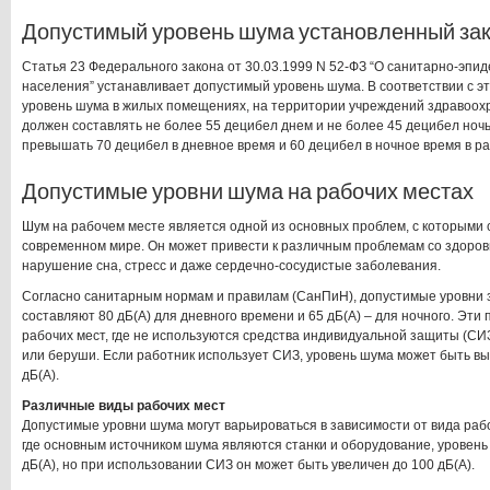
Допустимый уровень шума установленный за
Статья 23 Федерального закона от 30.03.1999 N 52-ФЗ “О санитарно-эпи
населения” устанавливает допустимый уровень шума. В соответствии с э
уровень шума в жилых помещениях, на территории учреждений здравоох
должен составлять не более 55 децибел днем и не более 45 децибел ноч
превышать 70 децибел в дневное время и 60 децибел в ночное время в ра
Допустимые уровни шума на рабочих местах
Шум на рабочем месте является одной из основных проблем, с которыми 
современном мире. Он может привести к различным проблемам со здоровь
нарушение сна, стресс и даже сердечно-сосудистые заболевания.
Согласно санитарным нормам и правилам (СанПиН), допустимые уровни з
составляют 80 дБ(А) для дневного времени и 65 дБ(А) – для ночного. Эти
рабочих мест, где не используются средства индивидуальной защиты (СИЗ
или беруши. Если работник использует СИЗ, уровень шума может быть в
дБ(А).
Различные виды рабочих мест
Допустимые уровни шума могут варьироваться в зависимости от вида раб
где основным источником шума являются станки и оборудование, уровень 
дБ(А), но при использовании СИЗ он может быть увеличен до 100 дБ(А).