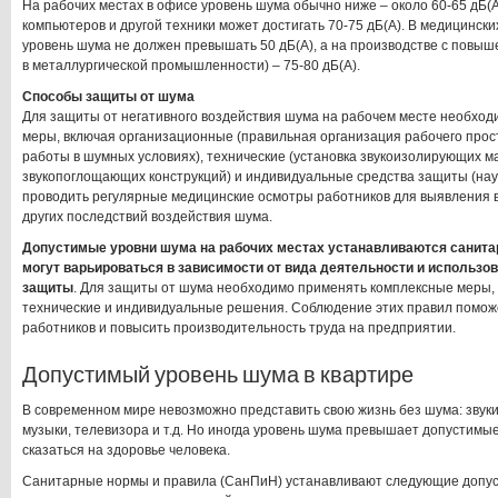
На рабочих местах в офисе уровень шума обычно ниже – около 60-65 дБ(А
компьютеров и другой техники может достигать 70-75 дБ(А). В медицинск
уровень шума не должен превышать 50 дБ(А), а на производстве с повы
в металлургической промышленности) – 75-80 дБ(А).
Способы защиты от шума
Для защиты от негативного воздействия шума на рабочем месте необход
меры, включая организационные (правильная организация рабочего прос
работы в шумных условиях), технические (установка звукоизолирующих м
звукопоглощающих конструкций) и индивидуальные средства защиты (нау
проводить регулярные медицинские осмотры работников для выявления 
других последствий воздействия шума.
Допустимые уровни шума на рабочих местах устанавливаются санита
могут варьироваться в зависимости от вида деятельности и использо
защиты
. Для защиты от шума необходимо применять комплексные меры
технические и индивидуальные решения. Соблюдение этих правил помож
работников и повысить производительность труда на предприятии.
Допустимый уровень шума в квартире
В современном мире невозможно представить свою жизнь без шума: звуки
музыки, телевизора и т.д. Но иногда уровень шума превышает допустимы
сказаться на здоровье человека.
Санитарные нормы и правила (СанПиН) устанавливают следующие допус