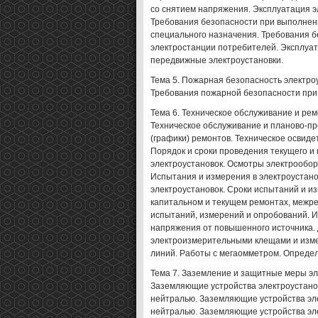
со снятием напряжения. Эксплуатация э
Требования безопасности при выполнени
специального назначения. Требования б
электростанции потребителей. Эксплуат
передвижные электроустановки.
Тема 5. Пожарная безопасность электро
Требования пожарной безопасности при 
Тема 6. Техническое обслуживание и ре
Техническое обслуживание и планово-п
(графики) ремонтов. Техническое освиде
Порядок и сроки проведения текущего и
электроустановок. Осмотры электрообор
Испытания и измерения в электроустан
электроустановок. Сроки испытаний и и
капитальном и текущем ремонтах, межр
испытаний, измерений и опробований. 
напряжения от повышенного источника. 
электроизмерительными клещами и изм
линий. Работы с мегаомметром. Опреде
Тема 7. Заземление и защитные меры э
Заземляющие устройства электроустано
нейтралью. Заземляющие устройства эле
нейтралью. Заземляющие устройства эле