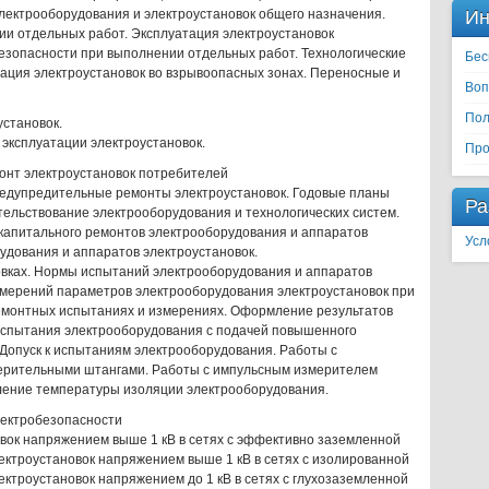
Ин
лектрооборудования и электроустановок общего назначения.
и отдельных работ. Эксплуатация электроустановок
езопасности при выполнении отдельных работ. Технологические
Бес
ация электроустановок во взрывоопасных зонах. Переносные и
Воп
Пол
установок.
эксплуатации электроустановок.
Про
монт электроустановок потребителей
редупредительные ремонты электроустановок. Годовые планы
Ра
тельствование электрооборудования и технологических систем.
 капитального ремонтов электрооборудования и аппаратов
Усл
удования и аппаратов электроустановок.
овках. Нормы испытаний электрооборудования и аппаратов
змерений параметров электрооборудования электроустановок при
емонтных испытаниях и измерениях. Оформление результатов
Испытания электрооборудования с подачей повышенного
Допуск к испытаниям электрооборудования. Работы с
ерительными штангами. Работы с импульсным измерителем
ление температуры изоляции электрооборудования.
лектробезопасности
вок напряжением выше 1 кВ в сетях с эффективно заземленной
ктроустановок напряжением выше 1 кВ в сетях с изолированной
ктроустановок напряжением до 1 кВ в сетях с глухозаземленной