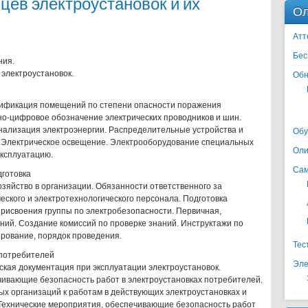
цев электроустановок и их
Ол
Атт
Бес
ния.
 электроустановок.
Обн
сификация помещений по степени опасности поражения
нно-цифровое обозначение электрических проводников и шин.
ализация электроэнергии. Распределительные устройства и
Обу
. Электрическое освещение. Электрооборудование специальных
Оли
эксплуатацию.
Сам
дготовка
озяйство в организации. Обязанности ответственного за
еского и электротехнологического персонала. Подготовка
присвоения группы по электробезопасности. Первичная,
ний. Создание комиссий по проверке знаний. Инструктажи по
ирование, порядок проведения.
Тес
 потребителей
Эле
ская документация при эксплуатации электроустановок.
ивающие безопасность работ в электроустановках потребителей.
х организаций к работам в действующих электроустановках и
 Технические мероприятия, обеспечивающие безопасность работ