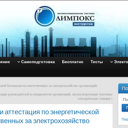
чение
Самоподготовка
Бесплатно
Тесты
Элект
ской безопасности ответственных за электрохозяйство организаций-
По
стация руководителей и специалистов организаций, эксплуатирующих тепловые
электрические станции
»
 и аттестация по энергетической
твенных за электрохозяйство
Пер