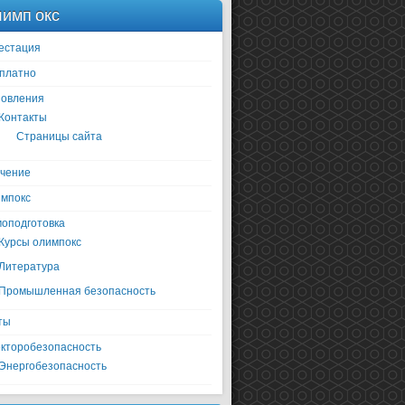
имп окс
естация
платно
овления
Контакты
Страницы сайта
чение
мпокс
оподготовка
Курсы олимпокс
Литература
Промышленная безопасность
ты
кторобезопасность
Энергобезопасность