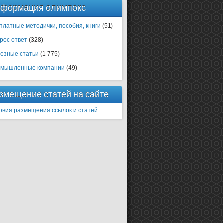
формация олимпокс
платные методички, пособия, книги
(51)
рос ответ
(328)
езные статьи
(1 775)
мышленные компании
(49)
змещение статей на сайте
овия размещения ссылок и статей