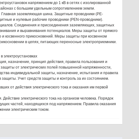
ктроустановок напряжением до 1 кВ в сетях с изолированной
районах с большим удельным сопротивлением земли.
 Главная заземляющая шина. Защитные проводники (PE-
итные и нулевые рабочие проводники (PEN-проводники).
нциалов. Соединения и присоединения заземляющих, защитных
авнивания и выравнивания потенциалов. Меры защиты от прямого
 и косвенного прикосновений. Меры защиты при косвенном
рикосновении в цепях, питающих переносные электроприемники.
 в электроустановках
ия, назначение, принцип действия, правила пользования и
 защиты от электрических полей повышенной напряженности,
дства индивидуальной защиты, назначение, испытания и правила
 защиты. Учет средств защиты и контроль за их состоянием.
вших от действия электрического тока и оказания им первой
 Действие электрического тока на организм человека. Порядок
дущих частей, находящихся под напряжением. Правила оказания
ении электрическим током.