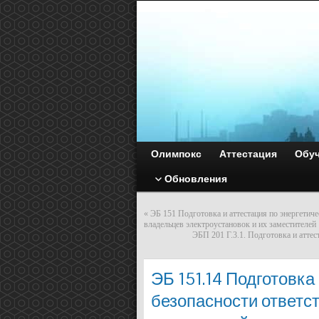
Олимпокс
Аттестация
Обу
Обновления
«
ЭБ 151 Подготовка и аттестация по энергетиче
владельцев электроустановок и их заместителей
ЭБП 201 Г.3.1. Подготовка и атте
ЭБ 151.14 Подготовка
безопасности ответс