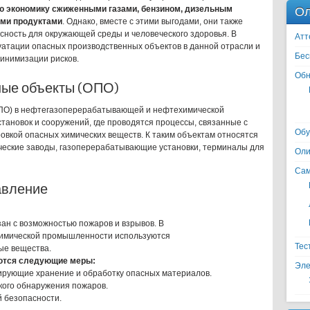
Ол
ю экономику сжиженными газами, бензином, дизельным
ими продуктами
. Однако, вместе с этими выгодами, они также
ность для окружающей среды и человеческого здоровья. В
Атт
уатации опасных производственных объектов в данной отрасли и
Бес
инимизации рисков.
Обн
ые объекты (ОПО)
ПО) в нефтегазоперерабатывающей и нефтехимической
тановок и сооружений, где проводятся процессы, связанные с
Обу
овкой опасных химических веществ. К таким объектам относятся
еские заводы, газоперерабатывающие установки, терминалы для
Оли
Сам
авление
зан с возможностью пожаров и взрывов. В
имической промышленности используются
Тес
ые вещества.
ются следующие меры:
Эле
ирующие хранение и обработку опасных материалов.
ого обнаружения пожаров.
 безопасности.