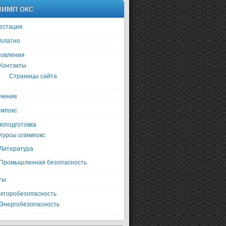
имп окс
естация
платно
овления
Контакты
Страницы сайта
чение
мпокс
оподготовка
Курсы олимпокс
Литература
Промышленная безопасность
ты
кторобезопасность
Энергобезопасность