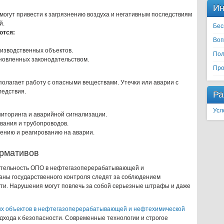
Ин
огут привести к загрязнению воздуха и негативным последствиям
й.
Бес
ются:
Воп
оизводственных объектов.
Пол
новленных законодательством.
Про
олагает работу с опасными веществами. Утечки или аварии с
ледствия.
Ра
Усл
торинга и аварийной сигнализации.
вания и трубопроводов.
нию и реагированию на аварии.
ормативов
еятельность ОПО в нефтегазоперерабатывающей и
ны государственного контроля следят за соблюдением
ти. Нарушения могут повлечь за собой серьезные штрафы и даже
ых объектов в нефтегазоперерабатывающей и нефтехимической
дхода к безопасности. Современные технологии и строгое