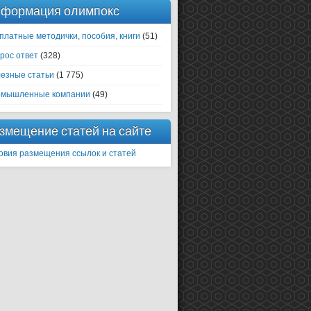
формация олимпокс
платные методички, пособия, книги
(51)
рос ответ
(328)
езные статьи
(1 775)
мышленные компании
(49)
змещение статей на сайте
овия размещения ссылок и статей