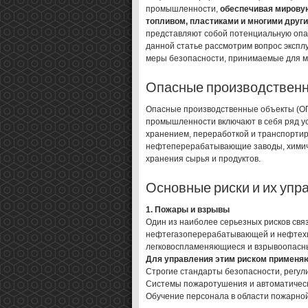
промышленности,
обеспечивая мирову
топливом, пластиками и многими друг
представляют собой потенциальную опас
данной статье рассмотрим вопрос экспл
меры безопасности, принимаемые для м
Опасные производственн
Опасные производственные объекты (О
промышленности включают в себя ряд ус
хранением, переработкой и транспортир
нефтеперерабатывающие заводы, химич
хранения сырья и продуктов.
Основные риски и их упр
1. Пожары и взрывы
Один из наиболее серьезных рисков свя
нефтегазоперерабатывающей и нефтех
легковоспламеняющиеся и взрывоопасн
Для управления этим риском применя
Строгие стандарты безопасности, регул
Системы пожаротушения и автоматическ
Обучение персонала в области пожарной