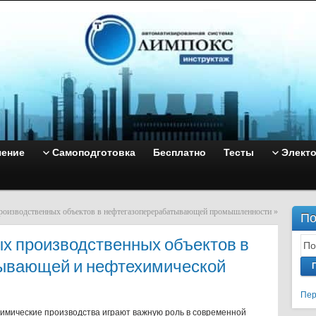
чение
Самоподготовка
Бесплатно
Тесты
Элект
производственных объектов в нефтегазоперерабатывающей промышленности
»
По
х производственных объектов в
ывающей и нефтехимической
Пер
мические производства играют важную роль в современной