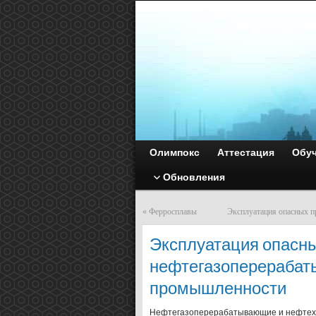
Олимпокс
Аттестация
Обу
Обновления
«
Ферросплавы
Эксплуатация опасных 
Эксплуатация опасны
нефтегазоперерабат
промышленности
Нефтегазоперерабатывающие и нефтехи