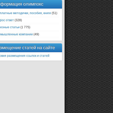
формация олимпокс
платные методички, пособия, книги
(51)
рос ответ
(328)
езные статьи
(1 775)
мышленные компании
(49)
змещение статей на сайте
овия размещения ссылок и статей