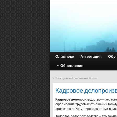
Олимпокс
Аттестация
Обу
Обновления
«
Электронный документооборот
Кадровое делопроиз
Кадровое делопроизводство
— это ком
оформление трудовых отношений между 
приема на работу, перевода, отпуска, ув
Кадровое делопроизводство – это важная