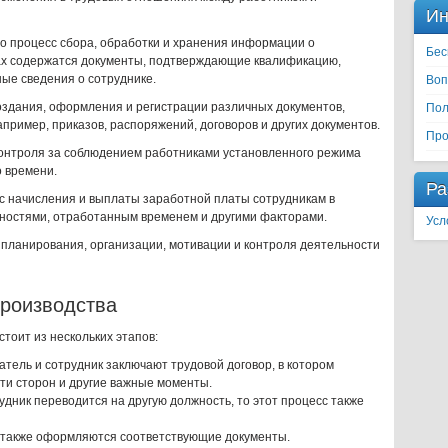
Ин
о процесс сбора, обработки и хранения информации о
Бес
лах содержатся документы, подтверждающие квалификацию,
ные сведения о сотруднике.
Воп
оздания, оформления и регистрации различных документов,
Пол
пример, приказов, распоряжений, договоров и других документов.
Про
онтроля за соблюдением работниками установленного режима
о времени.
Ра
с начисления и выплаты заработной платы сотрудникам в
нностями, отработанным временем и другими факторами.
Усл
планирования, организации, мотивации и контроля деятельности
производства
тоит из нескольких этапов:
атель и сотрудник заключают трудовой договор, в котором
ти сторон и другие важные моменты.
удник переводится на другую должность, то этот процесс также
а также оформляются соответствующие документы.