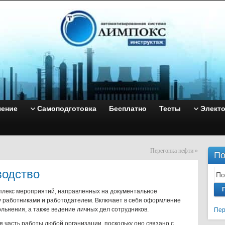
чение
Самоподготовка
Бесплатно
Тесты
Элект
Перегонка нефти
»
По
водство
плекс мероприятий, направленных на документальное
работниками и работодателем. Включает в себя оформление
ольнения, а также ведение личных дел сотрудников.
Пер
 часть работы любой организации, поскольку оно связано с