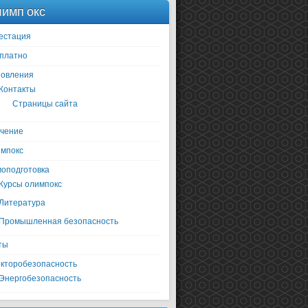
имп окс
естация
платно
овления
Контакты
Страницы сайта
чение
мпокс
оподготовка
Курсы олимпокс
Литература
Промышленная безопасность
ты
кторобезопасность
Энергобезопасность