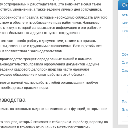
Ол
 сотрудниками и работодателем. Это включает в себя такие
 отпуск, увольнение, а также ведение личных дел сотрудников.
Атт
особенности и правила, которые необходимо соблюдать для того,
ством и обеспечить соблюдение прав работников. Например,
Бес
ю книжку, в которой записывается информация о его работе и
Обн
сков, больничных и других отпусков сотрудников.
включает в себя работу с документами, такими как приказы,
енты, связанные с трудовыми отношениями. Важно, чтобы все
в соответствии с законодательством.
Обу
лопроизводство требует определенных знаний и навыков.
Оли
аконодательство, правила оформления документов и другие
 ведения кадрового делопроизводства часто нанимают
Сам
вующее образование и опыт работы в этой области.
ляется важной частью работы любой организации и требует
 необходимых правил и норм.
изводства
Тес
лить на несколько видов в зависимости от функций, которые они
Эле
о процесс, который включает в себя прием на работу, перевод на
 изменения в трудовых отношениях между работником и