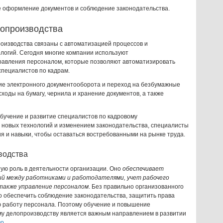
е оформление документов и соблюдение законодательства.
лопроизводства
оизводства связаны с автоматизацией процессов и
огий. Сегодня многие компании используют
авления персоналом, которые позволяют автоматизировать
специалистов по кадрам.
ие электронного документооборота и переход на безбумажные
сходы на бумагу, чернила и хранение документов, а также
бучение и развитие специалистов по кадровому
м новых технологий и изменением законодательства, специалисты
я и навыки, чтобы оставаться востребованными на рынке труда.
водства
ую роль в деятельности организации. Оно
обеспечивает
й между работниками и работодателями, учет рабочего
 также управление персоналом
. Без правильно организованного
о обеспечить соблюдение законодательства, защитить права
ю работу персонала. Поэтому обучение и повышение
му делопроизводству является важным направлением в развитии
во
.