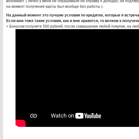
возникает. ( лично у меня не спрашивали ни справку о доходах, ни подтве
на момент получения карты был вообще без работы ).
На данный момент это лучшие условия по кредитке, которые я встреча
Если вам тоже такие условия, как и мне нравятся, то велком к получе
+ Бонусом получите 500 рублей, после совершения любой покупки, на люб