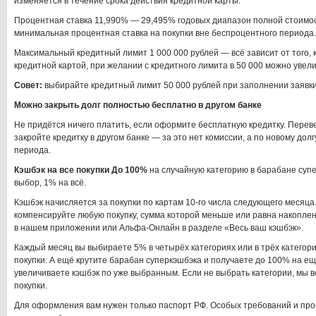
изменяется в течение срока действия кредитной карты.
Процентная ставка 11,990% — 29,495% годовых диапазон полной стоимос
минимальная процентная ставка на покупки вне беспроцентного периода.
Максимальный кредитный лимит 1 000 000 рублей — всё зависит от того, 
кредитной картой, при желании с кредитного лимита в 50 000 можно увели
Совет:
выбирайте кредитный лимит 50 000 рублей при заполнении заявки
Можно закрыть долг полностью бесплатно в другом банке
Не придётся ничего платить, если оформите бесплатную кредитку. Перев
закройте кредитку в другом банке — за это нет комиссии, а по новому долг
периода.
Кэшбэк на все покупки До 100%
на случайную категорию в барабане супе
выбор, 1% на всё.
Кэшбэк начисляется за покупки по картам 10-го числа следующего месяца
компенсируйте любую покупку, сумма которой меньше или равна накопле
в нашем приложении или Альфа-Онлайн в разделе «Весь ваш кэшбэк».
Каждый месяц вы выбираете 5% в четырёх категориях или в трёх категор
покупки. А ещё крутите барабан суперкэшбэка и получаете до 100% на ещ
увеличиваете кэшбэк по уже выбранным. Если не выбрать категории, мы в
покупки.
Для оформления вам нужен только паспорт РФ. Особых требований и про