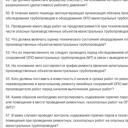
49. Где должен храниться формуляр (паспорт), на основании которого б
разрешенного (допустимого) рабочего давления?
50. В течение какого периода эксплуатирующая организация обязана пр
обследования трубопроводов и оборудования ОПО магистральных трубоп
51. Проведение какого вида работ не предусматривается при техническо
части опасных производственных объектов магистральных трубопроводо
52. Что должна включать оценка технического состояния оборудования 
производственных объектов магистральных трубопроводов?
53. Что из перечисленного не следует проводить перед обследованием 
сооружений ОПО магистральных трубопроводов (МТ) в связи с выводом ег
54. На основании чего составляется график ремонта (включая капитальн
производственных объектов магистральных трубопроводов?
55. Кого должны поставить в известность о начале и сроках работ по реко
перевооружению и капитальному ремонту линейных сооружений ОПО маг
производители работ перед началом выполнения данных работ?
56. Каким образом необходимо контролировать содержание горючих паров
или помещения в месте проведения ремонтных, газоопасных работ на О
(МТ)?
57. В каких случаях проводят контроль содержания горючих паров и газов
помещения при проведении ремонтных, газоопасных работ на опасных п
магистральных трубопроводов?