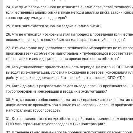
24. К чему из перечисленного не относится анализ опасностей технологи
количественный анализ риска и иные методы анализа риска аварий, свя
транспортируемых углеводородов?
25. В чем заключается основная задача анализа риска?
26. Что не относится к основным этапам процесса проведения количестве
опасных производственных объектах магистральных трубопроводов?
27. В каком случае осуществляются технические мероприятия по консерв
производственных объектов магистральных трубопроводов в соответстви
консервацию и ликвидацию опасных производственных объектов?
28. Кто устанавливает продолжительность периода, на который ОПО маг
выводят из эксплуатации, условия нахождения в резерве (консервация и
работу в целях поддержания работоспособного состояния ОПО МТ)?
29. Какой документ разрабатывают для вывода опасных производственны
трубопроводов из консервации и ввода их в эксплуатацию?
30. Что, согласно требованиям нормативных правовых актов и нормативн
допускается не проводить при выводе из консервации опасных производ
магистральных трубопроводов?
31. Кто составляет акт о вводе объекта в действие с приложением переч
ОПО магистральных трубопроводов (МТ) из консервации?
32. В течение какого времени после пробной эксплуатации опасных прои