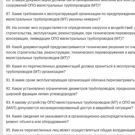
86. В какую документацию должны быть своевременно внесены все конс
сооружений ОПО магистральных трубопроводов (МТ)?
87. Какие требования к эксплуатирующей организации по предупреждени
магистральных трубопроводов (МТ) указаны неверно?
88. На основе чего осуществляется определение нагрузок и воздействий,
строительства, эксплуатации, реконструкции, при техническом перевоору
консервации, ликвидации ОПО магистральных трубопроводов (МТ)?
89. Какой документацией предусматриваются технические решения по оч
после строительства, реконструкции, технического перевооружения и ка
магистральных трубопроводов (МТ)?
90. Какая из перечисленных документаций должна храниться в эксплуа
трубопроводов (МТ) организации?
91. В какие сроки эксплуатирующая организация обязана пересматривать
92. Какое установлено ограничение диаметров трубопроводов, предназн
широкой фракции легких углеводородов?
93. К какому устройству ОПО магистральных трубопроводов (МТ) и ОПО 
(МАП) допускается несанкционированный доступ в аварийной ситуации?
94. Какие сведения не указываются в организационно-распорядительном 
ремонт объекта или оборудования?
95. Кем из перечисленных лиц может осуществляться общая координация