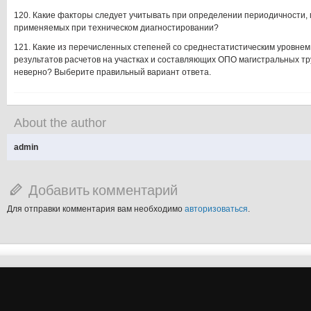
120. Какие факторы следует учитывать при определении периодичности, 
применяемых при техническом диагностировании?
121. Какие из перечисленных степеней со среднестатистическим уровнем
результатов расчетов на участках и составляющих ОПО магистральных тр
неверно? Выберите правильный вариант ответа.
About the author
admin
Добавить комментарий
Для отправки комментария вам необходимо
авторизоваться
.
şans
vidobet
vidobet
vidobet
vidobet
casinolevant
casinolevant
casinolevant
vidobet
şans
casinolevant
casino
şans
casino
casino
casino
boostaro
casinolevant
şans
casinolevant
şanscasino
vidobet
vidobet
levant
gorabet
galyabet
gorabet
gorabet
gorabet
vidobet
galyabet
gorabet
gorabet
casino
|
|
güncel
giriş
|
|
|
giriş
casino
giriş
şans
casino
levant
şans
şans
|
giriş
casino
giriş
|
|
giriş
casino
|
|
|
|
|
giriş
|
|
|
giriş
|
|
|
|
|
giriş
|
|
|
|
giriş
|
|
|
|
|
|
|