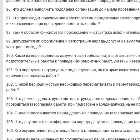
где ремонтные работы производятся несколькими подрядными организац
96. Что должна выполнить подрядная организация до начала проведени
97. Кто производит подключение к электросетям передвижных электропр
и их отключение при проведении ремонтных работ?
98. Каким образом фиксируется прохождение инструктажа исполнителям
99. Допускается ли оформление и регистрация наряда-допуска на выпол
электронном виде?
100. Какие из перечисленных документов и требований, в соответствии 
подготовительные работы к проведению ремонтных работ, указаны неве
101. Кто определяет структурные подразделения, на которые возложены
перечня газоопасных работ?
102. С какой периодичностью необходимо пересматривать и переутвержд
работ?
103. Что должен сделать руководитель структурного подразделения, на о
проводиться газоопасная работа, при подготовке наряда-допуска на ее 
104. С кем согласовывается наряд-допуск на проведение газоопасных ра
105. Что допускается при оформлении наряда-допуска на проведение га
106. Кто осуществляет подготовку объекта к проведению на нем газоопа
107. Какая из перечисленных подготовительных работ к проведению газо