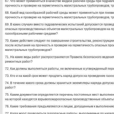
67. Что может применяться в качестве жидкой рабочей среды при гидрав
прочность и проверке на герметичность магистральных трубопроводов, 
68. Какой вид газообразной рабочей среды может применяться при пнев
прочность и проверке на герметичность магистральных трубопроводов, 
69. В каких случаях вместо гидравлических испытаний допускается пров
опасных производственных объектов магистральных трубопроводов на пр
газообразными рабочими средами?
70. Какие действия следуют по завершении строительства, реконструкции
после испытания на прочность и проверки на герметичность опасных пр
магистральных трубопроводов?
71. На какие виды работ распространяются Правила безопасного ведения
ремонтных работ?
72. Как должны выполняться работы, не включенные в утвержденный пер
73. Кто и на какой срок может продлить наряд-допуск на проведение газ
74. В течение какого срока должны храниться экземпляры наряда-допуск
работ?
75. Каким документом определяется перечень постоянных мест выполнен
на которой находятся взрывопожароопасные производственные объекты
76. Какие требования предъявляются к лицам, допущенным к выполнени
77. Когда могут проводиться газоопасные работы, выполняемые по наряд