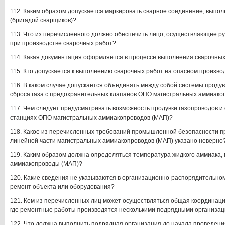
112. Каким образом допускается маркировать сварное соединение, выпо
(бригадой сварщиков)?
113. Что из перечисленного должно обеспечить лицо, осуществляющее р
при производстве сварочных работ?
114. Какая документация оформляется в процессе выполнения сварочны
115. Кто допускается к выполнению сварочных работ на опасном произв
116. В каком случае допускается объединять между собой системы проду
сброса газа с предохранительных клапанов ОПО магистральных аммиако
117. Чем следует предусматривать возможность продувки газопроводов 
станциях ОПО магистральных аммиакопроводов (МАП)?
118. Какое из перечисленных требований промышленной безопасности п
линейной части магистральных аммиакопроводов (МАП) указано неверно
119. Каким образом должна определяться температура жидкого аммиака,
аммиакопроводы (МАП)?
120. Какие сведения не указываются в организационно-распорядительном
ремонт объекта или оборудования?
121. Кем из перечисленных лиц может осуществляться общая координаци
где ремонтные работы производятся несколькими подрядными организац
122. Что должна выполнить подрядная организация до начала проведен