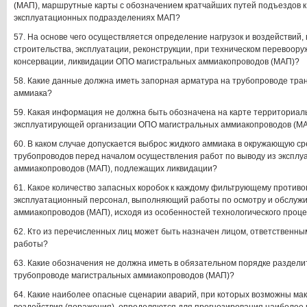
(МАП), маршрутные карты с обозначением кратчайших путей подъездов к
эксплуатационных подразделениях МАП?
57. На основе чего осуществляется определение нагрузок и воздействий,
строительства, эксплуатации, реконструкции, при техническом перевоору
консервации, ликвидации ОПО магистральных аммиакопроводов (МАП)?
58. Какие данные должна иметь запорная арматура на трубопроводе тра
аммиака?
59. Какая информация не должна быть обозначена на карте территориа
эксплуатирующей организации ОПО магистральных аммиакопроводов (М
60. В каком случае допускается выброс жидкого аммиака в окружающую с
трубопроводов перед началом осуществления работ по выводу из экспл
аммиакопроводов (МАП), подлежащих ликвидации?
61. Какое количество запасных коробок к каждому фильтрующему противо
эксплуатационный персонал, выполняющий работы по осмотру и обслуж
аммиакопроводов (МАП), исходя из особенностей технологического проц
62. Кто из перечисленных лиц может быть назначен лицом, ответственным
работы?
63. Какие обозначения не должна иметь в обязательном порядке раздел
трубопроводе магистральных аммиакопроводов (МАП)?
64. Какие наиболее опасные сценарии аварий, при которых возможны м