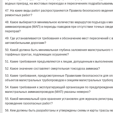
водных преград, на мостовых переходах и пересечениях подрабатываем
47. На какие виды работ распространяются Правила безопасного ведения
ремонтных работ?
48. Какое выбирается минимальное количество маршрутов подъезда к ме
аммиакопроводов (МАП) в периоды паводков при отсутствии точных свед
переправ?
49. Где устанавливаются требования к обозначению мест пересечений с
автомобильными дорогами?
50. Какой должна быть минимальная глубина заложения магистрального 
торфяных грунтах, подлежащих осушению?
51. Какие требования предъявляются к лицам, допущенным к выполнени
52. Какое значение составляет смертельная токсодоза аммиака?
53. Какие требования, предусмотренные Правилами безопасности для о
объектов магистральных трубопроводов к секциям магистральных трубоп
54. Какие требования к эксплуатирующей организации по предупреждени
магистральных аммиакопроводов (МАП) указаны неверно?
55. Какой минимальный срок хранения установлен для журнала регистрац
проведение газоопасных работ?
56. Кем должны быть разработаны и утверждены схемы и карты трассы 