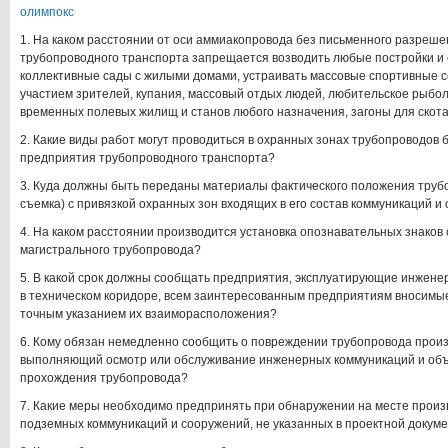
олимпокс
1. На каком расстоянии от оси аммиакопровода без письменного разреш
трубопроводного транспорта запрещается возводить любые постройки и 
коллективные сады с жилыми домами, устраивать массовые спортивные с
участием зрителей, купания, массовый отдых людей, любительское рыбо
временных полевых жилищ и станов любого назначения, загоны для скот
2. Какие виды работ могут проводиться в охранных зонах трубопроводов
предприятия трубопроводного транспорта?
3. Куда должны быть переданы материалы фактического положения труб
съемка) с привязкой охранных зон входящих в его состав коммуникаций и
4. На каком расстоянии производится установка опознавательных знаков
магистрального трубопровода?
5. В какой срок должны сообщать предприятия, эксплуатирующие инжен
в техническом коридоре, всем заинтересованным предприятиям вносимые
точным указанием их взаиморасположения?
6. Кому обязан немедленно сообщить о повреждении трубопровода прои
выполняющий осмотр или обслуживание инженерных коммуникаций и объ
прохождения трубопровода?
7. Какие меры необходимо предпринять при обнаружении на месте произ
подземных коммуникаций и сооружений, не указанных в проектной докум