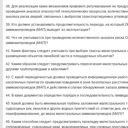
38. Для реализации каких механизмов правового регулирования не пред
проведения анализа опасностей технологических процессов, количестве
анализа риска аварий, связанных с выбросом транспортируемых углевод
39. Кто должен устанавливать продолжительность периода, на который 
аммиакопроводов (МАП) выводят из эксплуатации?
40. Что не учитывается при проведении количественного анализа риска 
аммиакопроводов (МАП)?
41. Какие факторы следует учитывать при выборе трассы магистральных
размещении объектов линейной части и площадочных объектов?
42. Каким образом следует предусматривать пересечения магистральных
другими трубопроводами и кабелями?
43. С какой периодичностью должна проводиться информационная работ
населенных пунктов по правилам поведения в зоне безопасных расстоян
аммиакопроводов (МАП) и действиям в случае обнаружения запаха амми
44. В каких документах определен порядок и последовательность ликвид
45. Какой должна быть минимальная глубина заложения магистрального 
судоходных рек, каналов и других водных препятствий от отметки дна, не
переформированию, до верха магистральных аммиакопроводов (МАП)?
46. Каким способом следует предусматривать прокладку магистрального 
глубоководные, судоходные реки, водохранилища, при сложных грунтовы