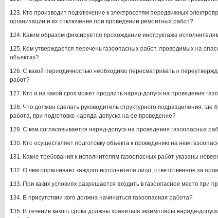
123. Кто производит подключение к электросетям передвижных электроп
организации и их отключение при проведении ремонтных работ?
124. Каким образом фиксируется прохождение инструктажа исполнителя
125. Кем утверждается перечень газоопасных работ, проводимых на опа
объектах?
126. С какой периодичностью необходимо пересматривать и переутвержд
работ?
127. Кто и на какой срок может продлить наряд-допуск на проведение га
128. Что должен сделать руководитель структурного подразделения, где 
работа, при подготовке наряда-допуска на ее проведение?
129. С кем согласовывается наряд-допуск на проведение газоопасных ра
130. Кто осуществляет подготовку объекта к проведению на нем газоопа
131. Какие требования к исполнителям газоопасных работ указаны невер
132. О чем опрашивает каждого исполнителя лицо, ответственное за про
133. При каких условиях разрешается входить в газоопасное место при 
134. В присутствии кого должна начинаться газоопасная работа?
135. В течение какого срока должны храниться экземпляры наряда-допус