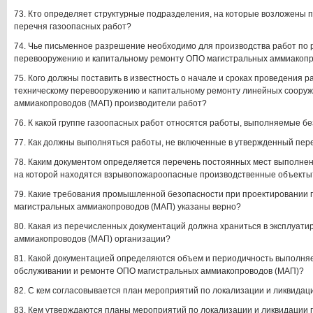
73. Кто определяет структурные подразделения, на которые возложены 
перечня газоопасных работ?
74. Чье письменное разрешение необходимо для производства работ по 
перевооружению и капитальному ремонту ОПО магистральных аммиакоп
75. Кого должны поставить в известность о начале и сроках проведения р
техническому перевооружению и капитальному ремонту линейных соору
аммиакопроводов (МАП) производители работ?
76. К какой группе газоопасных работ относятся работы, выполняемые 
77. Как должны выполняться работы, не включенные в утвержденный пер
78. Каким документом определяется перечень постоянных мест выполнен
на которой находятся взрывопожароопасные производственные объекты
79. Какие требования промышленной безопасности при проектировани
магистральных аммиакопроводов (МАП) указаны верно?
80. Какая из перечисленных документаций должна храниться в эксплуа
аммиакопроводов (МАП) организации?
81. Какой документацией определяются объем и периодичность выполня
обслуживании и ремонте ОПО магистральных аммиакопроводов (МАП)?
82. С кем согласовывается план мероприятий по локализации и ликвидац
83. Кем утверждаются планы мероприятий по локализации и ликвидации 