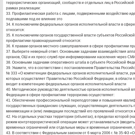
террористических организаций, сообществ и отдельных лиц в Российской
рамках реализации:
33. Профилактическая работа с лицами, подверженными воздействию иде
подпавшими под ее влияние это
34. К полномочиям федеральных органов исполнительной власти в сфер
относится:
35. К полномочиям органов государственной власти субъектов Российско
профилактики правонарушений относится:
36. К правам органов местного самоуправления в сфере профилактики п
37. Выберите неверный ответ. Основными задачами взаимодействия апп
органов, ОШ и их пресс-служб при информировании населения через СМ
38. Основными задачами оперативного штаба в субъекте Российской Фе
39. Укажите, что в соответствии с постановлением Правительства Российс
№ 333 «О компетенции федеральных органов исполнительной власти, ру
которых осуществляет Правительство Российской Федерации, в области 
входит в компетенцию федеральных органов исполнительной власти
40. Методическое руководство деятельностью органов исполнительной вл
Федерации в сфере профилактики терроризма осуществляют:
41. Обеспечение профессиональной переподготовки и повышения квал
государственных гражданских служащих, осуществляющих деятельность 
минимизации и (или) ликвидации последствий его проявлений относится 
42. На отдельных участках территории (объектах), в пределах которой (н
режим контртеррористической операции может устанавливаться (вводитьс
временных ограничений или отдельные меры и временные ограничения,
43. В соответствии с Федеральным законом от 6 марта 2006 г. № 35-ФЗ 