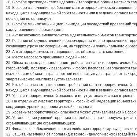
18. В сфере противодействия идеологии терроризма органы местного са
19. В сфере выполнения требований к антитеррористической защищеннос
находящихся в муниципальной собственности или в ведении органов мес
последние не организуют:
20. В сфере минимизации и (или) ликвидации последствий проявлений т
самоуправления не организуют:
21. Акт незаконного вмешательства в деятельность объектов транспортно
22. Решение об осуществлении первоочередных мер по пресечению терро
создающих угрозу его совершения, на территории муниципального образ
23. Антитеррористическая защищенность объекта – это состояние:
24. Место массового пребывания людей – это:
25. Обязательные для выполнения требования к антитеррористической 
(территорий), порядок их разработки и форму паспорта безопасности так
исключением объектов транспортной инфраструктуры, транспортных сред
энергетического комплекса) устанавливает:
26. Кто обеспечивает выполнение требований к антитеррористической з
находящихся в муниципальной собственности или в ведении органов мес
27. Уровни террористической опасности могут устанавливаться в целях:
28. На отдельных участках территории Российской Федерации (объектах) 
следующие уровни террористической опасности:
29. Уровень террористической опасности может устанавливаться на срок:
30. Установление уровней террористической опасности предусматривает
ограничивающих (не ограничивающих):
31. Финансовое обеспечение противодействия терроризму осуществляется
32. Защита населения от пропагандистского (идеологического) воздейст