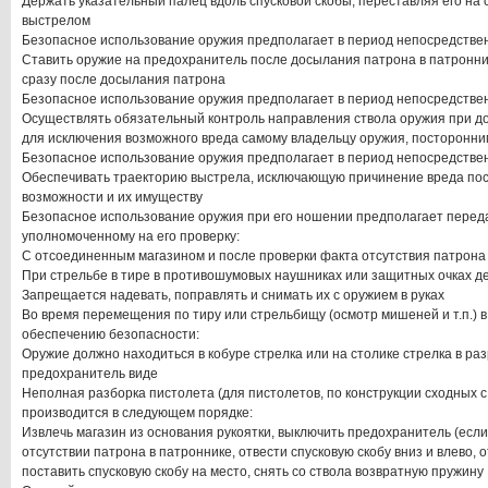
Держать указательный палец вдоль спусковой скобы, переставляя его на 
выстрелом
Безопасное использование оружия предполагает в период непосредстве
Ставить оружие на предохранитель после досылания патрона в патронни
сразу после досылания патрона
Безопасное использование оружия предполагает в период непосредстве
Осуществлять обязательный контроль направления ствола оружия при д
для исключения возможного вреда самому владельцу оружия, посторонни
Безопасное использование оружия предполагает в период непосредстве
Обеспечивать траекторию выстрела, исключающую причинение вреда пос
возможности и их имуществу
Безопасное использование оружия при его ношении предполагает переда
уполномоченному на его проверку:
С отсоединенным магазином и после проверки факта отсутствия патрона
При стрельбе в тире в противошумовых наушниках или защитных очках д
Запрещается надевать, поправлять и снимать их с оружием в руках
Во время перемещения по тиру или стрельбищу (осмотр мишеней и т.п.) в
обеспечению безопасности:
Оружие должно находиться в кобуре стрелка или на столике стрелка в р
предохранитель виде
Неполная разборка пистолета (для пистолетов, по конструкции сходных 
производится в следующем порядке:
Извлечь магазин из основания рукоятки, выключить предохранитель (если 
отсутствии патрона в патроннике, отвести спусковую скобу вниз и влево, 
поставить спусковую скобу на место, снять со ствола возвратную пружину