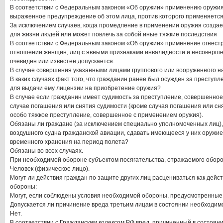
В соответствии с Федеральным законом «Об оружии» применению оружия
выраженное предупреждение об этом лица, против которого применяется
За исключением случаев, когда промедление в применении оружия созда
для жизни людей или может повлечь за собой иные тяжкие последствия
В соответствии с Федеральным законом «Об оружии» применение огнест
отношении женщин, лиц с явными признаками инвалидности и несовершен
очевиден или известен допускается:
В случае совершения указанными лицами группового или вооруженного н
В каких случаях факт того, что гражданин ранее был осужден за преступл
для выдачи ему лицензии на приобретение оружия?
В случае если гражданин имеет судимость за преступление, совершенное
случае погашения или снятия судимости (кроме случая погашения или сн
особо тяжкое преступление, совершенное с применением оружия).
Обязаны ли граждане (за исключением специально уполномоченных лиц
воздушного судна гражданской авиации, сдавать имеющееся у них оружи
временного хранения на период полета?
Обязаны во всех случаях.
При необходимой обороне субъектом посягательства, отражаемого обор
Человек (физическое лицо).
Могут ли действия граждан по защите других лиц расцениваться как дейс
обороны:
Могут, если соблюдены условия необходимой обороны, предусмотренные
Допускается ли причинение вреда третьим лицам в состоянии необходи
Нет.
В соответствии с Гражданским кодексом РФ вред, причиненный в состоян