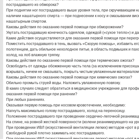
пострадавшего из обморока?
При поднятии ног пострадавшего выше уровня тела, при скручивающем н
наличии нашатырного спирта — при поднесении к носу и смазывании виск
нашатырным спиртом.
Каковы действия по оказанию первой помощи при обморожении?
Укутать пострадавшую конечность одеялом, одеждой («сухое тепло») и да
Какие действия осуществляются для оказания первой помощи при перегр
Поместить пострадавшего в тень, вызвать «Скорую помощь», избавить ег
полотенцем, дать обильное нехолодное питье, в область подмышек и пах
холод, на лоб влажную тряпку.
Каковы действия по оказанию первой помощи при термических ожогах?
Освободить от одежды обожженную часть тела (за исключением присохши
вскрывать, ничем не смазывать, покрыть чистым увлаженным материалом 
Каковы действия по оказанию первой помощи при химических ожогах?
Обильно промыть струей воды. Наложить увлажненную повязку.
В каких случаях следует обратиться в медицинское учреждение для проф
оказания первой помощи при ранении?
При любых ранениях.
Оказывая первую помощь при носовом кровотечении, необходимо:
Нагнуть максимально голову пострадавшего, холод на переносицу.
Положение пострадавшего при проведении сердечно-легочной реанимац
На спине, на ровной жесткой поверхности (колени реанимирующего на у
При проведении ИВЛ (искусственной вентиляции легких) методом «рот в 
Свободной рукой плотно зажимать нос пострадавшего.
При проведении ИВЛ (искусственной вентиляции легких) методом «рот в 