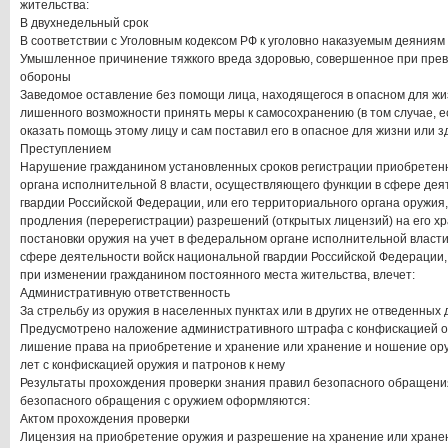
жительства:
В двухнедельный срок
В соответствии с Уголовным кодексом РФ к уголовно наказуемым деяниям 
Умышленное причинение тяжкого вреда здоровью, совершенное при пр
обороны
Заведомое оставление без помощи лица, находящегося в опасном для жи
лишенного возможности принять меры к самосохранению (в том случае, 
оказать помощь этому лицу и сам поставил его в опасное для жизни или з
Преступлением
Нарушение гражданином установленных сроков регистрации приобретен
органа исполнительной 8 власти, осуществляющего функции в сфере дея
гвардии Российской Федерации, или его территориального органа оружия,
продления (перерегистрации) разрешений (открытых лицензий) на его х
постановки оружия на учет в федеральном органе исполнительной власт
сфере деятельности войск национальной гвардии Российской Федерации,
при изменении гражданином постоянного места жительства, влечет:
Административную ответственность
За стрельбу из оружия в населенных пунктах или в других не отведенных д
Предусмотрено наложение административного штрафа с конфискацией ор
лишение права на приобретение и хранение или хранение и ношение оруж
лет с конфискацией оружия и патронов к нему
Результаты прохождения проверки знания правил безопасного обращени
безопасного обращения с оружием оформляются:
Актом прохождения проверки
Лицензия на приобретение оружия и разрешение на хранение или хране