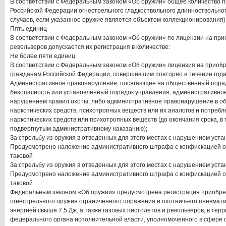
В соответствии с Федеральным законом «Об оружии» общее количество 
Российской Федерации огнестрельного гладкоствольного длинноствольно
случаев, если указанное оружие является объектом коллекционирования
Пять единиц
В соответствии с Федеральным законом «Об оружии» по лицензии на при
револьверов допускается их регистрация в количестве:
Не более пяти единиц
В соответствии с Федеральным законом «Об оружии» лицензия на приоб
гражданам Российской Федерации, совершившим повторно в течение года
Административное правонарушение, посягающее на общественный поря
безопасность или установленный порядок управления, административно
нарушением правил охоты, либо административное правонарушение в об
наркотических средств, психотропных веществ или их аналогов и потребл
наркотических средств или психотропных веществ (до окончания срока, в 
подвергнутым административному наказанию);
За стрельбу из оружия в отведенных для этого местах с нарушением уст
Предусмотрено наложение административного штрафа с конфискацией ор
таковой
За стрельбу из оружия в отведенных для этого местах с нарушением уст
Предусмотрено наложение административного штрафа с конфискацией ор
таковой
Федеральным законом «Об оружии» предусмотрена регистрация приобрет
огнестрельного оружия ограниченного поражения и охотничьего пневмати
энергией свыше 7,5 Дж, а также газовых пистолетов и револьверов, в тер
федерального органа исполнительной власти, уполномоченного в сфере 