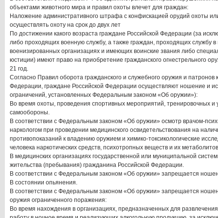
объектами животного мира и правил охоты влечет для граждан:
Наложение административного штрафа с конфискацией орудий охоты или
осуществлять охоту на срок до двух лет
По достижении какого возраста граждане Российской Федерации (за иск
либо проходящих военную службу, а также граждан, проходящих службу в
военизированных организациях и имеющих воинские звания либо специа
юстиции) имеют право на приобретение гражданского огнестрельного ор
21 год.
Согласно Правил оборота гражданского и служебного оружия и патронов 
Федерации, граждане Российской Федерации осуществляют ношение и ис
ограничений, установленных Федеральным законом «Об оружии»):
Во время охоты, проведения спортивных мероприятий, тренировочных и у
самообороны.
В соответствии с Федеральным законом «Об оружии» осмотр врачом-псих
наркологом при проведении медицинского освидетельствования на налич
противопоказаний к владению оружием и химико-токсикологические иссл
человека наркотических средств, психотропных веществ и их метаболито
В медицинских организациях государственной или муниципальной систем
жительства (пребывания) гражданина Российской Федерации.
В соответствии с Федеральным законом «Об оружии» запрещается ношен
В состоянии опьянения.
В соответствии с Федеральным законом «Об оружии» запрещается ношен
оружия ограниченного поражения:
Во время нахождения в организациях, предназначенных для развлечения
работу в ночное время и реализующих алкогольную продукцию, за исключ