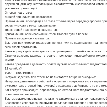
оружия лицами, осуществляющими в соответствии с законодательством 
указанных организаций.
Огневая подготовка
Линией прицеливания называется:
Прямая линия, проходящая от глаза стрелка через середину прорези приц
вершину мушки в точку прицеливания
Траекторией полета пули называется:
Кривая линия, описываемая центром тяжести пули в полете
Прямым выстрелом называется:
Выстрел, при котором траектория полета пули не поднимается над лини
всем своем протяжении
Каков порядок действий стрелка при проведении стрельб в тирах и на ст
Стрелок выходит, заряжает, стреляет, производит иные действия только
команд
Какова предельная дальность полета пуль из огнестрельного гладкоство
12 калибра?
1000 — 1500 метров
В случае задержки при стрельбе из пистолета в тире необходимо:
Не производить никаких действий с оружием и удерживая его в направле
руководителю стрельб (инструктору) о задержке и действовать по его ком
Как следует производить перезарядку огнестрельного гладкоствольного 
помповым механизмом?
Быстрым движением цевья назад, и не задерживая в заднем положении,
Безопасное использование оружия предполагает в период непосредстве