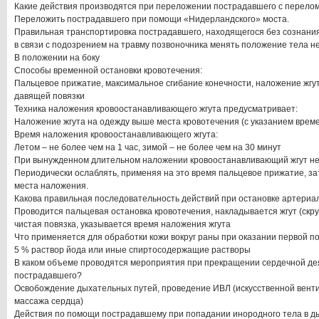
Какие действия производятся при переложении пострадавшего с перело
Переложить пострадавшего при помощи «Нидерландского» моста.
Правильная транспортировка пострадавшего, находящегося без сознания 
в связи с подозрением на травму позвоночника менять положение тела н
В положении на боку
Способы временной остановки кровотечения:
Пальцевое прижатие, максимальное сгибание конечности, наложение жгут
давящей повязки
Техника наложения кровоостанавливающего жгута предусматривает:
Наложение жгута на одежду выше места кровотечения (с указанием време
Время наложения кровоостанавливающего жгута:
Летом – не более чем на 1 час, зимой – не более чем на 30 минут
При вынужденном длительном наложении кровоостанавливающий жгут н
Периодически ослаблять, применяя на это время пальцевое прижатие, з
места наложения.
Какова правильная последовательность действий при остановке артериа
Проводится пальцевая остановка кровотечения, накладывается жгут (скру
чистая повязка, указывается время наложения жгута
Что применяется для обработки кожи вокруг раны при оказании первой 
5 % раствор йода или иные спиртосодержащие растворы
В каком объеме проводятся мероприятия при прекращении сердечной де
пострадавшего?
Освобождение дыхательных путей, проведение ИВЛ (искусственной венти
массажа сердца)
Действия по помощи пострадавшему при попадании инородного тела в д