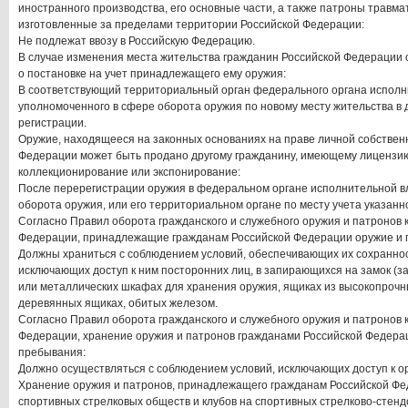
иностранного производства, его основные части, а также патроны травма
изготовленные за пределами территории Российской Федерации:
Не подлежат ввозу в Российскую Федерацию.
В случае изменения места жительства гражданин Российской Федерации 
о постановке на учет принадлежащего ему оружия:
В соответствующий территориальный орган федерального органа исполн
уполномоченного в сфере оборота оружия по новому месту жительства в 
регистрации.
Оружие, находящееся на законных основаниях на праве личной собствен
Федерации может быть продано другому гражданину, имеющему лицензию
коллекционирование или экспонирование:
После перерегистрации оружия в федеральном органе исполнительной в
оборота оружия, или его территориальном органе по месту учета указанн
Согласно Правил оборота гражданского и служебного оружия и патронов 
Федерации, принадлежащие гражданам Российской Федерации оружие и п
Должны храниться с соблюдением условий, обеспечивающих их сохраннос
исключающих доступ к ним посторонних лиц, в запирающихся на замок (
или металлических шкафах для хранения оружия, ящиках из высокопрочн
деревянных ящиках, обитых железом.
Согласно Правил оборота гражданского и служебного оружия и патронов 
Федерации, хранение оружия и патронов гражданами Российской Федерац
пребывания:
Должно осуществляться с соблюдением условий, исключающих доступ к о
Хранение оружия и патронов, принадлежащего гражданам Российской Ф
спортивных стрелковых обществ и клубов на спортивных стрелково-стенд