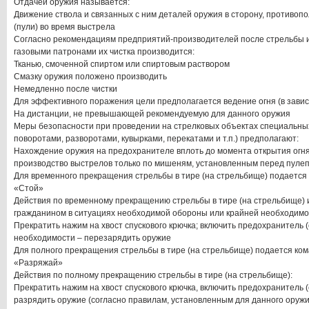
Отдачей оружия называется:
Движение ствола и связанных с ним деталей оружия в сторону, противо
(пули) во время выстрела
Согласно рекомендациям предприятий-производителей после стрельбы и
газовыми патронами их чистка производится:
Тканью, смоченной спиртом или спиртовым раствором
Смазку оружия положено производить
Немедленно после чистки
Для эффективного поражения цели предполагается ведение огня (в завис
На дистанции, не превышающей рекомендуемую для данного оружия
Меры безопасности при проведении на стрелковых объектах специальны
поворотами, разворотами, кувырками, перекатами и т.п.) предполагают:
Нахождение оружия на предохранителе вплоть до момента открытия огня
производство выстрелов только по мишеням, установленным перед пуле
Для временного прекращения стрельбы в тире (на стрельбище) подается
«Стой»
Действия по временному прекращению стрельбы в тире (на стрельбище) 
гражданином в ситуациях необходимой обороны или крайней необходимо
Прекратить нажим на хвост спускового крючка; включить предохранитель (
необходимости – перезарядить оружие
Для полного прекращения стрельбы в тире (на стрельбище) подается ком
«Разряжай»
Действия по полному прекращению стрельбы в тире (на стрельбище):
Прекратить нажим на хвост спускового крючка, включить предохранитель (
разрядить оружие (согласно правилам, установленным для данного оружи