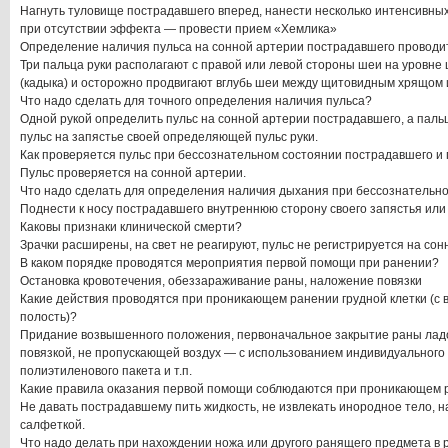
Нагнуть туловище пострадавшего вперед, нанести несколько интенсивны
при отсутствии эффекта — провести прием «Хемлика»
Определение наличия пульса на сонной артерии пострадавшего проводи
Три пальца руки располагают с правой или левой стороны шеи на уровне
(кадыка) и осторожно продвигают вглубь шеи между щитовидным хрящом
Что надо сделать для точного определения наличия пульса?
Одной рукой определить пульс на сонной артерии пострадавшего, а паль
пульс на запястье своей определяющей пульс руки.
Как проверяется пульс при бессознательном состоянии пострадавшего и
Пульс проверяется на сонной артерии.
Что надо сделать для определения наличия дыхания при бессознательн
Поднести к носу пострадавшего внутреннюю сторону своего запястья или 
Каковы признаки клинической смерти?
Зрачки расширены, на свет не реагируют, пульс не регистрируется на сон
В каком порядке проводятся мероприятия первой помощи при ранении?
Остановка кровотечения, обеззараживание раны, наложение повязки
Какие действия проводятся при проникающем ранении грудной клетки (с 
полость)?
Придание возвышенного положения, первоначальное закрытие раны лад
повязкой, не пропускающей воздух — с использованием индивидуального 
полиэтиленового пакета и т.п.
Какие правила оказания первой помощи соблюдаются при проникающем 
Не давать пострадавшему пить жидкость, не извлекать инородное тело, 
салфеткой.
Что надо делать при нахождении ножа или другого ранящего предмета в 