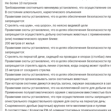
Не более 10 патронов
Требованиями охотничьего минимума установлено, что осуществление ох
В состоянии алкогольного, наркотического опьянения
Правилами охоты установлено, что в целях обеспечения безопасности п
запрещается:
Стрелять «на шум», «на шорох», по неясно видимой цели
Правилами охоты установлено, что в целях обеспечения безопасности п
запрещается осуществлять добычу охотничьих животных с применением о
(или) пневматического оружия ближе:
200 метров от жилья
Правилами охоты установлено, что в целях обеспечения безопасности п
запрещается:
Стрелять по пернатой дичи, сидящей на проводах и опорах (столбах) ли
Правилами охоты установлено, что в целях обеспечения безопасности п
запрещается стрелять вдоль линии стрелков, когда снаряд может пройти 
15 метров от соседнего стрелка
Правилами охоты установлено, что в целях обеспечения безопасности п
запрещается организовывать загон охотничьих животных:
При котором охотники движутся внутрь загона, окружая оказавшихся в за
Правилами охоты установлено, что на коллективной охоте для добычи о
Применение полуавтоматического оружия с магазином вместимостью бол
Правилами охоты установлено, что при осуществлении охоты запрещает
огнестрельного гладкоствольного оружия для охоты на пернатую дичь:
Снаряженного дробью (картечью) крупнее пяти миллиметров и пулями
В соответствии с Кодексом РФ об административных правонарушениях н