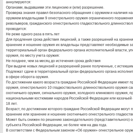
аннулируются:
Органами, выдавшими эти лицензию и (или) разрешение.
Проверка знания правил безопасного обращения с оружием и наличия на
оружием владельцами 9 огнестрельного оружия ограниченного поражения,
револьверов, гражданского огнестрельного гладкоствольного длинноство
проводится:
Не реже одного раза в пять лет
Для продления срока действия лицензий, а также разрешений на хранени
хранение и ношение оружия их владельцы представляют необходимые за
территориальный орган федерального органа исполнительной власти, у
оружия, по месту учета оружия:
Не позднее, чем за месяц до истечения срока действия
При выдаче новых лицензий и разрешений ранее полученные, с истекшим
Подлежат сдаче в территориальный орган федерального органа исполни
в сфере оборота оружия.
По достижении какого возраста граждане Российской Федерации имеют п
оружия, огнестрельного 10 гладкоствольного длинноствольного оружия с
охотничьего оружия, сигнального оружия, холодного клинкового оружия, 
национальными костюмами народов Российской Федерации или казачьей
18 лет.
Возраст, по достижении которого граждане Российской Федерации могут 
хранение или хранение и ношение охотничьего огнестрельного гладкоств
Может быть снижен по решению законодательного (представительного) о
субъекта Российской Федерации, не более чем на два года.
В соответствии с Федеральным законом «Об оружии» огнестрельное ору