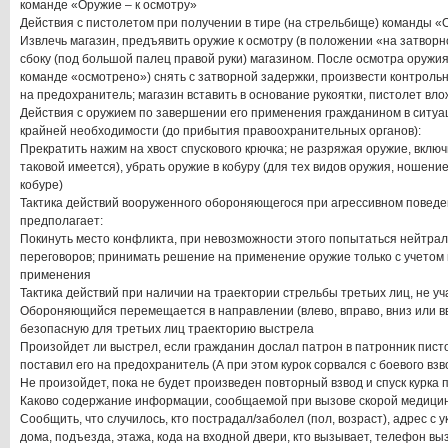
команде «Оружие – к осмотру»
Действия с пистолетом при получении в тире (на стрельбище) команды «О
Извлечь магазин, предъявить оружие к осмотру (в положении «на затвор
сбоку (под большой палец правой руки) магазином. После осмотра оружи
команде «осмотрено») снять с затворной задержки, произвести контрольн
на предохранитель; магазин вставить в основание рукоятки, пистолет вло
Действия с оружием по завершении его применения гражданином в ситу
крайней необходимости (до прибытия правоохранительных органов):
Прекратить нажим на хвост спускового крючка; не разряжая оружие, вклю
таковой имеется), убрать оружие в кобуру (для тех видов оружия, ношени
кобуре)
Тактика действий вооруженного обороняющегося при агрессивном повед
предполагает:
Покинуть место конфликта, при невозможности этого попытаться нейтрал
переговоров; принимать решение на применение оружие только с учетом
применения
Тактика действий при наличии на траектории стрельбы третьих лиц, не у
Обороняющийся перемещается в направлении (влево, вправо, вниз или в
безопасную для третьих лиц траекторию выстрела
Произойдет ли выстрел, если гражданин дослал патрон в патронник писто
поставил его на предохранитель (А при этом курок сорвался с боевого взв
Не произойдет, пока не будет произведен повторный взвод и спуск курка
Каково содержание информации, сообщаемой при вызове скорой медици
Сообщить, что случилось, кто пострадал/заболел (пол, возраст), адрес с
дома, подъезда, этажа, кода на входной двери, кто вызывает, телефон в