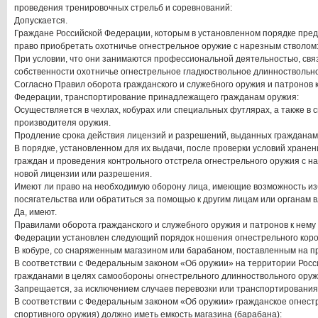
проведения тренировочных стрельб и соревнований:
Допускается.
Граждане Российской Федерации, которым в установленном порядке пред
право приобретать охотничье огнестрельное оружие с нарезным стволом
При условии, что они занимаются профессиональной деятельностью, связ
собственности охотничье огнестрельное гладкоствольное длинноствольно
Согласно Правил оборота гражданского и служебного оружия и патронов 
Федерации, транспортирование принадлежащего гражданам оружия:
Осуществляется в чехлах, кобурах или специальных футлярах, а также в 
производителя оружия.
Продление срока действия лицензий и разрешений, выданных гражданам
В порядке, установленном для их выдачи, после проверки условий хранен
граждан и проведения контрольного отстрела огнестрельного оружия с 
новой лицензии или разрешения.
Имеют ли право на необходимую оборону лица, имеющие возможность из
посягательства или обратиться за помощью к другим лицам или органам 
Да, имеют.
Правилами оборота гражданского и служебного оружия и патронов к нему
Федерации установлен следующий порядок ношения огнестрельного коро
В кобуре, со снаряженным магазином или барабаном, поставленным на п
В соответствии с Федеральным законом «Об оружии» на территории Рос
гражданами в целях самообороны огнестрельного длинноствольного оруж
Запрещается, за исключением случаев перевозки или транспортирования
В соответствии с Федеральным законом «Об оружии» гражданское огнест
спортивного оружия) должно иметь емкость магазина (барабана):