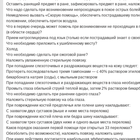
Оставить ранящий предмет в ране, зафиксировать предмет в ране, наложив
Что надо сделать при возникновении непроходящих в покое острых болей 
Немедленно вызвать «Скорую помощь», обеспечить пострадавшему полн
положении, обеспечить приток воздуха.
Что в первую очередь может помочь при возникновении не проходящих в 
(в области сердца)?
Прием нитроглицерина под язык (только если пострадавший знает о своей
Что необходимо приложить к ушибленному месту?
Холод.
Что необходимо сделать при ожоговой ране?
Наложить увлажненную стерильную повязку.
При попадании слезоточивых и раздражающих веществ на кожу следует:
Протереть последовательно тремя тампонами — с 40% раствором этилово
бикарбоната натрия (соды), с мыльным раствором
При попадании слезоточивых и раздражающих веществ в глаза необходи
Промыть глаза обильной струей теплой воды, затем 2% раствором бикар
Что необходимо сделать при ранении одного глаза?
Наложить стерильную повязку на оба глаза.
При повреждении костей предплечья или голени шину накладывают:
С захватом двух суставов (выше и ниже места перелома)
При повреждении костей плеча или бедра шину накладывают:
С захватом трех суставов (двух ниже и одного выше места перелома)
Каков порядок оказания первой помощи при открытых 33 переломах?
Обезболить (по возможности), наложить повязку, наложить шину.
При каких действиях достигается наибольшая эффективность оказания 