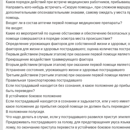
Каков порядок действий при встрече медицинских работников, прибываю
Направить кого-нибудь встречать «Скорую помощь», при сложном маршру
дополнительными опознавательными знаками, самому ожидать у места п
помощь.
Входят ли в состав аптечки первой помощи медицинские препараты?
Не входят.
Какие из мероприятий по оценке обстановки и обеспечению безопасных 
помощи совершаются в порядке осмотра места происшествия?
Определение угрожающих факторов для собственной жизни и здоровья;
факторов для жизни и здоровья пострадавшего; оценка количества постр
Первым действием (первым этапом) при оказании первой помощи являет
Прекращение воздействия травмирующего фактора
Вторым действием (вторым этапом) при оказании первой помощи являетс
Устранение состояния, угрожающего жизни и здоровью пострадавшего
Третьим действием (третьим этапом) при оказании первой помощи являет
Правильная транспортировка пострадавшего
Если пострадавший находится без сознания, в какое положение до приб
быть переведен?
В устойчивое боковое положение
Если пострадавший находится в сознании и задыхается, или у него имеетс
какое положение до прибытия скорой помощи он должен быть переведен
В положении полусидя.
Что надо делать в случае, если у пострадавшего развился приступ эпиле
Придерживать пострадавшего за голову, для предотвращения укуса языка 
ложку, по окончанию приступа перевести в устойчивое боковое положение