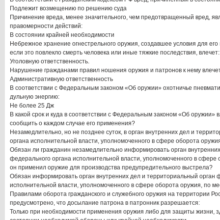
Подлежит возмещению по решению суда
Причинение вреда, менее значительного, чем предотвращенный вред, я
правомерности действий:
В состоянии крайней необходимости
Небрежное хранение огнестрельного оружия, создавшее условия для его
если это повлекло смерть человека или иные тяжкие последствия, влечет:
Уголовную ответственность.
Нарушение гражданами правил ношения оружия и патронов к нему влечет
Административную ответственность
В соответствии с Федеральным законом «Об оружии» охотничье пневмат
дульную энергию:
Не более 25 Дж
В какой срок и куда в соответствии с Федеральным законом «Об оружии»
сообщить о каждом случае его применения?
Незамедлительно, но не позднее суток, в орган внутренних дел и терри
органа исполнительной власти, уполномоченного в сфере оборота оружия
Обязан ли гражданин незамедлительно информировать орган внутренних
федерального органа исполнительной власти, уполномоченного в сфере о
он применил оружие для производства предупредительного выстрела?
Обязан информировать орган внутренних дел и территориальный орган 
исполнительной власти, уполномоченного в сфере оборота оружия, по м
Правилами оборота гражданского и служебного оружия на территории Р
предусмотрено, что досылание патрона в патронник разрешается:
Только при необходимости применения оружия либо для защиты жизни, з