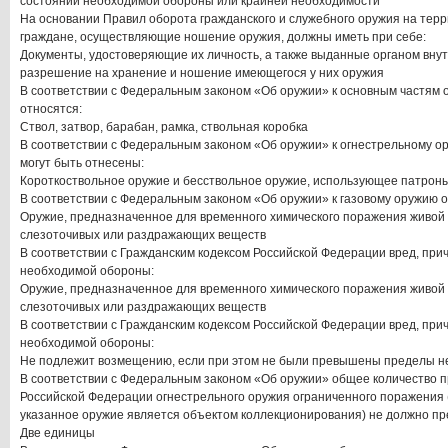
состоянии необходимой обороны или крайней необходимости
На основании Правил оборота гражданского и служебного оружия на тер
граждане, осуществляющие ношение оружия, должны иметь при себе:
Документы, удостоверяющие их личность, а также выданные органом вну
разрешение на хранение и ношение имеющегося у них оружия
В соответствии с Федеральным законом «Об оружии» к основным частям 
относятся:
Ствол, затвор, барабан, рамка, ствольная коробка
В соответствии с Федеральным законом «Об оружии» к огнестрельному о
могут быть отнесены:
Короткоствольное оружие и бесствольное оружие, использующее патроны
В соответствии с Федеральным законом «Об оружии» к газовому оружию о
Оружие, предназначенное для временного химического поражения живой
слезоточивых или раздражающих веществ
В соответствии с Гражданским кодексом Российской Федерации вред, при
необходимой обороны:
Оружие, предназначенное для временного химического поражения живой
слезоточивых или раздражающих веществ
В соответствии с Гражданским кодексом Российской Федерации вред, при
необходимой обороны:
Не подлежит возмещению, если при этом не были превышены пределы 
В соответствии с Федеральным законом «Об оружии» общее количество 
Российской Федерации огнестрельного оружия ограниченного поражения (
указанное оружие является объектом коллекционирования) не должно п
Две единицы