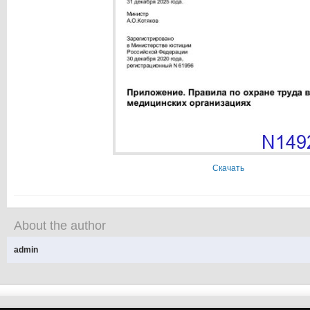
Скачать
About the author
admin
şans
vidobet
vidobet
vidobet
vidobet
casinolevant
casinolevant
casinolevant
vidobet
şans
casinolevant
casino
şans
casino
casino
casino
boostaro
casinolevant
şans
casinolevant
şanscasino
vidobet
vidobet
levant
galyabet
gorabet
gorabet
gorabet
vidobet
galyabet
gorabet
gorabet
nigeria
sports
casino
|
|
güncel
giriş
|
|
|
giriş
casino
giriş
şans
casino
levant
şans
şans
|
giriş
casino
giriş
|
|
giriş
casino
|
|
|
|
giriş
|
|
|
betting
betting
|
giriş
|
|
|
|
|
giriş
|
|
|
|
giriş
|
|
|
|
|