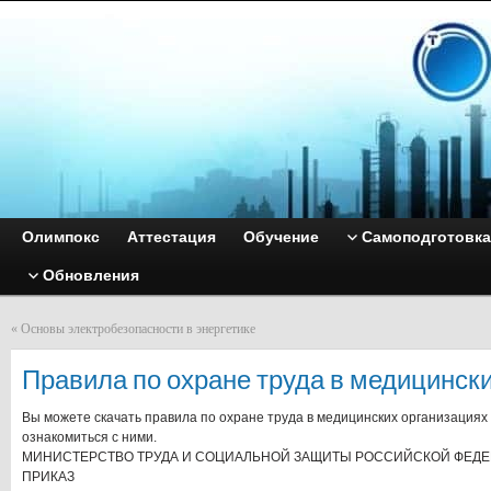
Олимпокс
Аттестация
Обучение
Самоподготовка
Обновления
«
Основы электробезопасности в энергетике
Правила по охране труда в медицинск
Вы можете скачать правила по охране труда в медицинских организациях 
ознакомиться с ними.
МИНИСТЕРСТВО ТРУДА И СОЦИАЛЬНОЙ ЗАЩИТЫ РОССИЙСКОЙ ФЕД
ПРИКАЗ