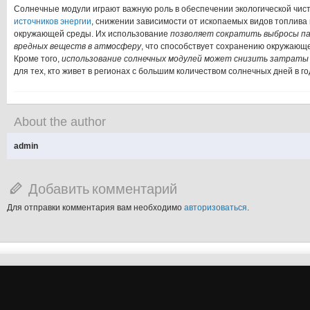
Солнечные модули играют важную роль в обеспечении экологической чис
источников энергии
, снижении зависимости от ископаемых видов топлива
окружающей среды. Их использование
позволяет сократить выбросы пар
вредных веществ в атмосферу
, что способствует сохранению окружающ
Кроме того,
использование солнечных модулей может снизить затраты
для тех, кто живет в регионах с большим количеством солнечных дней в го
About the author
admin
Добавить комментарий
Для отправки комментария вам необходимо
авторизоваться
.
şans
vidobet
vidobet
vidobet
vidobet
casinolevant
casinolevant
casinolevant
vidobet
şans
casinolevant
casino
şans
casino
casino
casino
boostaro
casinolevant
şans
casinolevant
şanscasino
vidobet
vidobet
levant
gorabet
galyabet
gorabet
gorabet
gorabet
vidobet
galyabet
gorabet
gorabet
casino
|
|
güncel
giriş
|
|
|
giriş
casino
giriş
şans
casino
levant
şans
şans
|
giriş
casino
giriş
|
|
giriş
casino
|
|
|
|
|
giriş
|
|
|
giriş
|
|
|
|
|
giriş
|
|
|
|
giriş
|
|
|
|
|
|
|