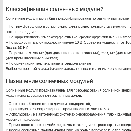
Классификация солнечных модулей
Солнечные модули могут быть классифицированы по различным парамет
– По типу фотоэлементов: монокристаллические, поликристаллические, то
поколения и другие.
– По эффективности: высокоэффективные, среднеэффективные и низкоэ
– По мощности: малой мощности (менее 10 Вт), средней мощности (от 10
(более 50 Вт).
– По размерам: малые (для домашнего использования), средние (для ком
(для промышленных объектов).
– По ориентации: вертикальные и горизонтальные.
Выбор конкретной классификации зависит от цели и задачи исследования
Назначение солнечных модулей
Солнечные модули предназначены для преобразования солнечной энерги
может использоваться для различных целей:
– Электроснабжение жилых домов и предприятий;
– Производство электроэнергии в промышленных масштабах;
– Использование в автономных системах энергоснабжения, таких как уд
морские платформы;
– Применение в электромобилях, самолетах и других транспортных средс
В целом, солнечные модули играют важную роль в переходе к более эко