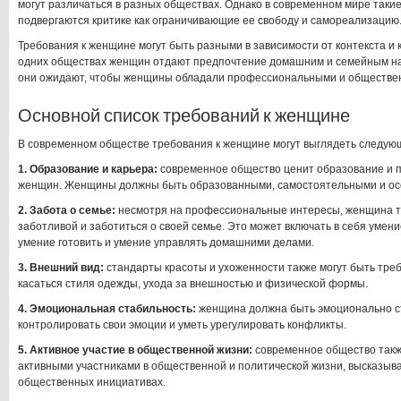
могут различаться в разных обществах. Однако в современном мире таки
подвергаются критике как ограничивающие ее свободу и самореализацию
Требования к женщине могут быть разными в зависимости от контекста и 
одних обществах женщин отдают предпочтение домашним и семейным навы
они ожидают, чтобы женщины обладали профессиональными и обществе
Основной список требований к женщине
В современном обществе требования к женщине могут выглядеть следую
1. Образование и карьера:
современное общество ценит образование и
женщин. Женщины должны быть образованными, самостоятельными и осоз
2. Забота о семье:
несмотря на профессиональные интересы, женщина т
заботливой и заботиться о своей семье. Это может включать в себя умени
умение готовить и умение управлять домашними делами.
3. Внешний вид:
стандарты красоты и ухоженности также могут быть тре
касаться стиля одежды, ухода за внешностью и физической формы.
4. Эмоциональная стабильность:
женщина должна быть эмоционально с
контролировать свои эмоции и уметь урегулировать конфликты.
5. Активное участие в общественной жизни:
современное общество такж
активными участниками в общественной и политической жизни, высказыва
общественных инициативах.