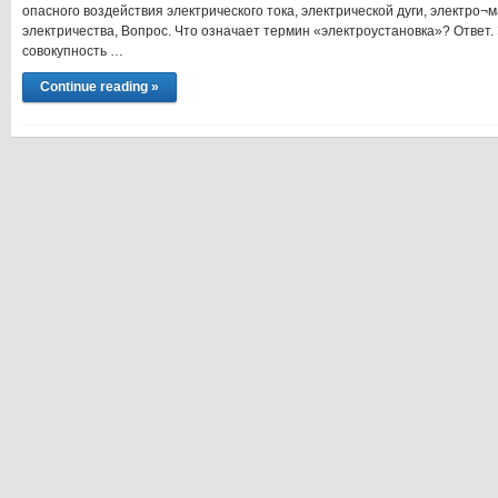
опасного воздействия электрического тока, электрической дуги, электро¬м
электричества, Вопрос. Что означает термин «электроустановка»? Ответ
совокупность …
Continue reading »
şans
vidobet
vidobet
vidobet
vidobet
casinolevant
casinolevant
casinolevant
vidobet
şans
casinolevant
casino
şans
casino
casino
casino
boostaro
casinolevant
şans
casinolevant
şanscasino
vidobet
vidobet
levant
gorabet
galyabet
gorabet
gorabet
gorabet
vidobet
galyabet
gorabet
gorabet
nigeria
sports
casino
|
|
güncel
giriş
|
|
|
giriş
casino
giriş
şans
casino
levant
şans
şans
|
giriş
casino
giriş
|
|
giriş
casino
|
|
|
|
|
giriş
|
|
|
betting
betting
|
giriş
|
|
|
|
|
giriş
|
|
|
|
giriş
|
|
|
|
|
|
|
|