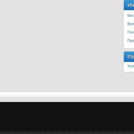
Ин
Бес
Воп
Пол
Про
Ра
Усл