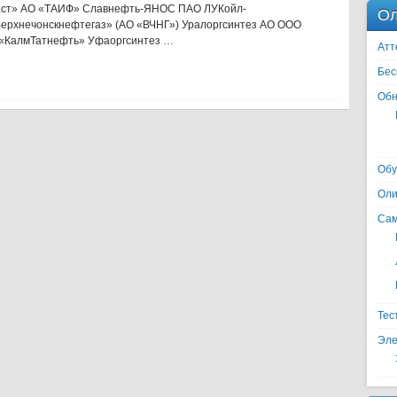
ст» АО «ТАИФ» Славнефть-ЯНОС ПАО ЛУКойл-
Ол
ерхнечонскнефтегаз» (АО «ВЧНГ») Уралоргсинтез АО ООО
«КалмТатнефть» Уфаоргсинтез …
Атт
Бес
Обн
Обу
Оли
Сам
Тес
Эле