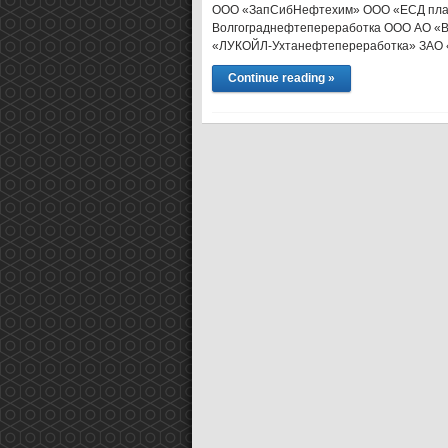
ООО «ЗапСибНефтехим» ООО «ЕСД пла
Волгограднефтепереработка ООО АО «В
«ЛУКОЙЛ-Ухтанефтепереработка» ЗАО 
Continue reading »
şans
vidobet
vidobet
vidobet
vidobet
casinolevant
casinolevant
casinolevant
vidobet
şans
casinolevant
casino
şans
casino
casino
casino
boostaro
casinolevant
şans
casinolevant
şanscasino
vidobet
vidobet
levant
gorabet
galyabet
gorabet
gorabet
gorabet
vidobet
galyabet
gorabet
gorabet
casino
|
|
güncel
giriş
|
|
|
giriş
casino
giriş
şans
casino
levant
şans
şans
|
giriş
casino
giriş
|
|
giriş
casino
|
|
|
|
|
giriş
|
|
|
giriş
|
|
|
|
|
giriş
|
|
|
|
giriş
|
|
|
|
|
|
|