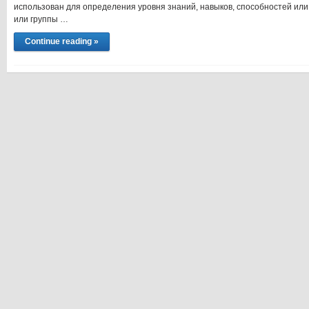
использован для определения уровня знаний, навыков, способностей или
или группы …
Continue reading »
şans
vidobet
vidobet
vidobet
vidobet
casinolevant
casinolevant
casinolevant
vidobet
şans
casinolevant
casino
şans
casino
casino
casino
boostaro
casinolevant
şans
casinolevant
şanscasino
vidobet
vidobet
levant
gorabet
galyabet
gorabet
gorabet
gorabet
vidobet
galyabet
gorabet
gorabet
casino
|
|
güncel
giriş
|
|
|
giriş
casino
giriş
şans
casino
levant
şans
şans
|
giriş
casino
giriş
|
|
giriş
casino
|
|
|
|
|
giriş
|
|
|
giriş
|
|
|
|
|
giriş
|
|
|
|
giriş
|
|
|
|
|
|
|