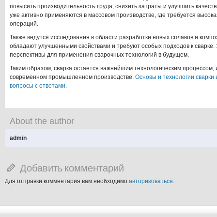
повысить производительность труда, снизить затраты и улучшить качест
уже активно применяются в массовом производстве, где требуется высока
операций.
Также ведутся исследования в области разработки новых сплавов и комп
обладают улучшенными свойствами и требуют особых подходов к сварке.
перспективы для применения сварочных технологий в будущем.
Таким образом, сварка остается важнейшим технологическим процессом,
современном промышленном производстве.
Основы и технологии сварки
вопросы с ответами.
About the author
admin
Добавить комментарий
Для отправки комментария вам необходимо
авторизоваться
.
şans
vidobet
vidobet
vidobet
vidobet
casinolevant
casinolevant
casinolevant
vidobet
şans
casinolevant
casino
şans
casino
casino
casino
boostaro
casinolevant
şans
casinolevant
şanscasino
vidobet
vidobet
levant
gorabet
galyabet
gorabet
gorabet
gorabet
vidobet
galyabet
gorabet
gorabet
casino
|
|
güncel
giriş
|
|
|
giriş
casino
giriş
şans
casino
levant
şans
şans
|
giriş
casino
giriş
|
|
giriş
casino
|
|
|
|
|
giriş
|
|