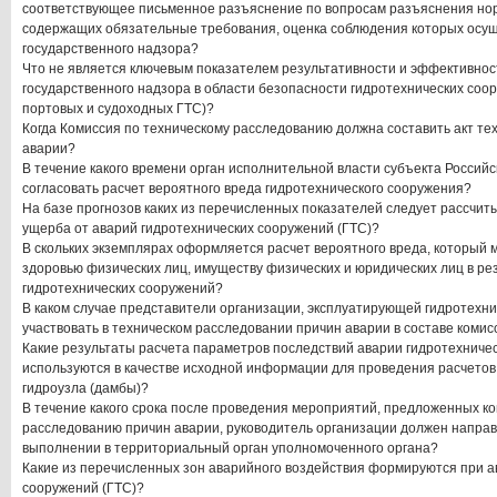
соответствующее письменное разъяснение по вопросам разъяснения нор
содержащих обязательные требования, оценка соблюдения которых осущ
государственного надзора?
Что не является ключевым показателем результативности и эффективно
государственного надзора в области безопасности гидротехнических соо
портовых и судоходных ГТС)?
Когда Комиссия по техническому расследованию должна составить акт те
аварии?
В течение какого времени орган исполнительной власти субъекта Россий
согласовать расчет вероятного вреда гидротехнического сооружения?
На базе прогнозов каких из перечисленных показателей следует рассчи
ущерба от аварий гидротехнических сооружений (ГТС)?
В скольких экземплярах оформляется расчет вероятного вреда, который 
здоровью физических лиц, имуществу физических и юридических лиц в ре
гидротехнических сооружений?
В каком случае представители организации, эксплуатирующей гидротехн
участвовать в техническом расследовании причин аварии в составе коми
Какие результаты расчета параметров последствий аварии гидротехничес
используются в качестве исходной информации для проведения расчетов
гидроузла (дамбы)?
В течение какого срока после проведения мероприятий, предложенных к
расследованию причин аварии, руководитель организации должен напра
выполнении в территориальный орган уполномоченного органа?
Какие из перечисленных зон аварийного воздействия формируются при а
сооружений (ГТС)?