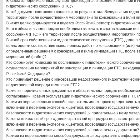
В каком из перечисленных случаев производится внесение изменений в Р
гидротехнических сооружений (ГТС)?
Какой документ составляет комиссия по результатам обследования гидро
территории после осуществления мероприятий по консервации и (или) л
В каких целях формируется и ведется Российский регистр гидротехническ
Кого в обязательном порядке необходимо включать в состав комиссии по
сооружения (ГТС) и его территории после осуществления мероприятий п
В какой срок собственником гидротехнического сооружения (ГТС) должна
целях оценки соответствия выполненных работ по консервации и (или) 
определенным решением о консервации и (или) ликвидации ГТС, после 
мероприятий (работ)?
Кто формирует комиссию по обследованию гидротехнического сооружения
осуществления мероприятий по консервации и ликвидации ГТС, находяще
Российской Федерации?
Кто принимает решение о консервации недостроенного гидротехническог
недостроенной очереди комплекса ГТС?
Какие из перечисленных документов в обязательном порядке необходимо
согласовании Правил эксплуатации гидротехнического сооружения (ГТС)?
Каким из перечисленных способов заявитель имеет право представлять в
включении в перечень экспертных центров, проводящих государственную
безопасности гидротехнических сооружений, и прилагаемые к нему мате
Каков максимальный срок административной процедуры по рассмотрению
включении в перечень экспертных центров, проводящих государственную
безопасности гидротехнических сооружений, и прилагаемых документов?
Какими из перечисленных способов допускается осуществлять информир