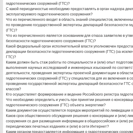
гидротехнических сооружений (ГТС)?
С какой периодичностью необходимо предоставлять в орган надзора дек
эксплуатируемого гидротехнического сооружения?
Что из перечисленного входит в область знаний специалистов, включенны
по проведению государственной экспертизы деклараций безопасности г
(ГТС)?
Что из перечисленного является основанием для отказа заявителю в ут
безопасности гидротехнического сооружения (ГТС)?
Какой федеральный орган исполнительной власти уполномочен предоста
декларации безопасности гидротехнического сооружения (ГТС) (за искл
ГТС)?
Каким должен быть стаж работы по специальности и (или) опыт подготов
выполнения научных исследований и инженерных изысканий по соответ
деятельности, проведения экспертизы проектной документации в области
гидротехнических сооружений (ГТС) у специалистов для их включения в с
проведению государственной экспертизы деклараций безопасности ГТС объ
классов?
Кто осуществляет формирование и ведение Российского регистра гидрот
Что необходимо определить и учесть при принятии решения о консерваци
гидротехнического сооружения (ГТС) объекта энергетики?
Каким документом осуществляется порядок мероприятий по ликвидации 
Каков срок общественного обсуждения решения о консервации и (или) ли
сооружения со дня размещения информации в общероссийских и (или) р
периодических печатных изданиях и (или) в сети Интернет?
Каким органом предоставляется информация о гидротехнических сооруж