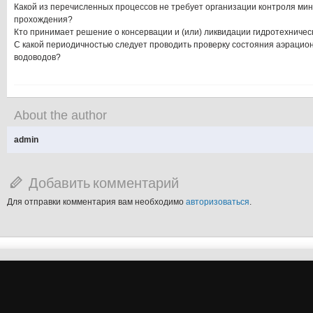
Какой из перечисленных процессов не требует организации контроля ми
прохождения?
Кто принимает решение о консервации и (или) ликвидации гидротехничес
С какой периодичностью следует проводить проверку состояния аэрацио
водоводов?
About the author
admin
Добавить комментарий
Для отправки комментария вам необходимо
авторизоваться
.
şans
vidobet
vidobet
vidobet
vidobet
casinolevant
casinolevant
casinolevant
vidobet
şans
casinolevant
casino
şans
casino
casino
casino
boostaro
casinolevant
şans
casinolevant
şanscasino
vidobet
vidobet
levant
gorabet
galyabet
gorabet
gorabet
gorabet
vidobet
galyabet
gorabet
gorabet
nigeria
sports
casino
|
|
güncel
giriş
|
|
|
giriş
casino
giriş
şans
casino
levant
şans
şans
|
giriş
casino
giriş
|
|
giriş
casino
|
|
|
|
|
giriş
|
|
|
betting
betting
|
giriş
|
|
|
|
|
giriş
|
|
|
|
giriş
|
|
|
|
|
|
|
|