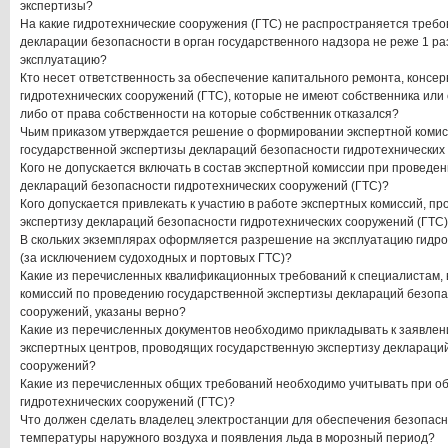
экспертизы?
На какие гидротехнические сооружения (ГТС) не распространяется треб
декларации безопасности в орган государственного надзора не реже 1 раз
эксплуатацию?
Кто несет ответственность за обеспечение капитального ремонта, консер
гидротехнических сооружений (ГТС), которые не имеют собственника или
либо от права собственности на которые собственник отказался?
Чьим приказом утверждается решение о формировании экспертной комисс
государственной экспертизы деклараций безопасности гидротехнических
Кого не допускается включать в состав экспертной комиссии при проведе
деклараций безопасности гидротехнических сооружений (ГТС)?
Кого допускается привлекать к участию в работе экспертных комиссий, п
экспертизу деклараций безопасности гидротехнических сооружений (ГТС
В скольких экземплярах оформляется разрешение на эксплуатацию гидро
(за исключением судоходных и портовых ГТС)?
Какие из перечисленных квалификационных требований к специалистам, 
комиссий по проведению государственной экспертизы деклараций безопа
сооружений, указаны верно?
Какие из перечисленных документов необходимо прикладывать к заявлен
экспертных центров, проводящих государственную экспертизу деклараци
сооружений?
Какие из перечисленных общих требований необходимо учитывать при о
гидротехнических сооружений (ГТС)?
Что должен сделать владелец электростанции для обеспечения безопасн
температуры наружного воздуха и появления льда в морозный период?