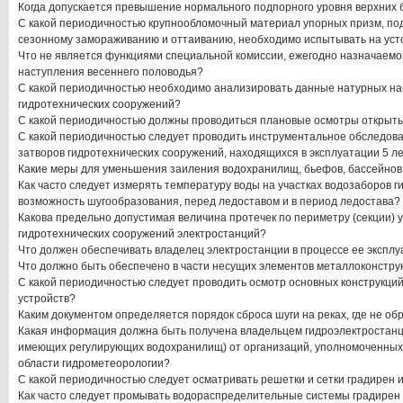
Когда допускается превышение нормального подпорного уровня верхних 
С какой периодичностью крупнообломочный материал упорных призм, по
сезонному замораживанию и оттаиванию, необходимо испытывать на уст
Что не является функциями специальной комиссии, ежегодно назначаемо
наступления весеннего половодья?
С какой периодичностью необходимо анализировать данные натурных н
гидротехнических сооружений?
С какой периодичностью должны проводиться плановые осмотры открыты
С какой периодичностью следует проводить инструментальное обследов
затворов гидротехнических сооружений, находящихся в эксплуатации 5 ле
Какие меры для уменьшения заиления водохранилищ, бьефов, бассейнов
Как часто следует измерять температуру воды на участках водозаборов 
возможность шугообразования, перед ледоставом и в период ледостава?
Какова предельно допустимая величина протечек по периметру (секции) 
гидротехнических сооружений электростанций?
Что должен обеспечивать владелец электростанции в процессе ее экспл
Что должно быть обеспечено в части несущих элементов металлоконстру
С какой периодичностью следует проводить осмотр основных конструкци
устройств?
Каким документом определяется порядок сброса шуги на реках, где не об
Какая информация должна быть получена владельцем гидроэлектростанци
имеющих регулирующих водохранилищ) от организаций, уполномоченных 
области гидрометеорологии?
С какой периодичностью следует осматривать решетки и сетки градирен 
Как часто следует промывать водораспределительные системы градирен