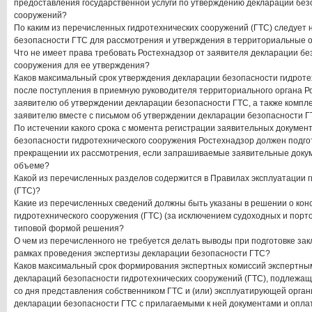
предоставления государственной услуги по утверждению декларации без
сооружений?
По каким из перечисленных гидротехнических сооружений (ГТС) следует
безопасности ГТС для рассмотрения и утверждения в территориальные 
Что не имеет права требовать Ростехнадзор от заявителя декларации бе
сооружения для ее утверждения?
Каков максимальный срок утверждения декларации безопасности гидроте
после поступления в приемную руководителя территориального органа Р
заявителю об утверждении декларации безопасности ГТС, а также компл
заявителю вместе с письмом об утверждении декларации безопасности 
По истечении какого срока с момента регистрации заявительных докумен
безопасности гидротехнического сооружения Ростехнадзор должен подго
прекращении их рассмотрения, если запрашиваемые заявительные докум
объеме?
Какой из перечисленных разделов содержится в Правилах эксплуатации 
(ГТС)?
Какие из перечисленных сведений должны быть указаны в решении о конс
гидротехнического сооружения (ГТС) (за исключением судоходных и порто
типовой формой решения?
О чем из перечисленного не требуется делать выводы при подготовке за
рамках проведения экспертизы декларации безопасности ГТС?
Каков максимальный срок формирования экспертных комиссий экспертны
деклараций безопасности гидротехнических сооружений (ГТС), подлежащ
со дня представления собственником ГТС и (или) эксплуатирующей орган
декларации безопасности ГТС с прилагаемыми к ней документами и опла