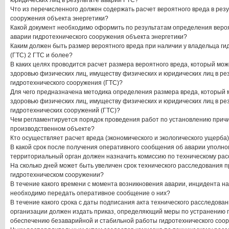
юридических лиц в результате аварии ГТС?
Что из перечисленного должен содержать расчет вероятного вреда в резу
сооружения объекта энергетики?
Какой документ необходимо оформить по результатам определения вероя
аварии гидротехнического сооружения объекта энергетики?
Каким должен быть размер вероятного вреда при наличии у владельца ги
(ГТС) 2 ГТС и более?
В каких целях проводится расчет размера вероятного вреда, который мож
здоровью физических лиц, имуществу физических и юридических лиц в ре
гидротехнического сооружения (ГТС)?
Для чего предназначена методика определения размера вреда, который 
здоровью физических лиц, имуществу физических и юридических лиц в ре
гидротехнических сооружений (ГТС)?
Чем регламентируется порядок проведения работ по установлению прич
производственном объекте?
Кто осуществляет расчет вреда (экономического и экологического ущерба)
В какой срок после получения оперативного сообщения об аварии уполно
территориальный орган должен назначить комиссию по техническому ра
На сколько дней может быть увеличен срок технического расследования п
гидротехническом сооружении?
В течение какого времени с момента возникновения аварии, инцидента н
необходимо передать оперативное сообщение о них?
В течение какого срока с даты подписания акта технического расследова
организации должен издать приказ, определяющий меры по устранению п
обеспечению безаварийной и стабильной работы гидротехнического соо