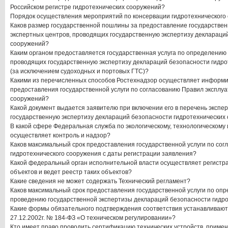
Российском регистре гидротехнических сооружений?
Порядок осуществления мероприятий по консервации гидротехнического
Каков размер государственной пошлины за предоставление государствен
экспертных центров, проводящих государственную экспертизу деклараци
сооружений?
Каким органом предоставляется государственная услуга по определению 
проводящих государственную экспертизу деклараций безопасности гидро
(за исключением судоходных и портовых ГТС)?
Какими из перечисленных способов Ростехнадзор осуществляет информи
предоставления государственной услуги по согласованию Правил эксплуа
сооружений?
Какой документ выдается заявителю при включении его в перечень экспе
государственную экспертизу деклараций безопасности гидротехнических
В какой сфере Федеральная служба по экологическому, технологическому
осуществляет контроль и надзор?
Каков максимальный срок предоставления государственной услуги по со
гидротехнического сооружения с даты регистрации заявления?
Какой федеральный орган исполнительной власти осуществляет регистр
объектов и ведет реестр таких объектов?
Какие сведения не может содержать Технический регламент?
Каков максимальный срок предоставления государственной услуги по оп
проведению государственной экспертизы деклараций безопасности гидр
Какие формы обязательного подтверждения соответствия устанавливаю
27.12.2002г. № 184-ФЗ «О техническом регулировании»?
Кто имеет право проводить сертификацию технических устройств, приме