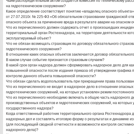
Чьим распорядительным актом создается комиссия по техническому рас
на гидротехническом сооружении?
Какое определение соответствует понятию «владелец опасного объекта»
от 27.07.2010г. № 225-ФЗ «Об обязательном страховании гражданской от
опасного объекта за причинение вреда в результате аварии на опасном 
Что из перечисленного должен содержать отчет о произошедших инциде
территориальный орган Ростехнадзора, на территории деятельности кот
эксплуатируемый объект?
Что не обязан возмещать страховщик по договору обязательного страхов
гидротехнического сооружения?
В отношении каких опасных объектов заключается договор обязательног
В каком случае событие признается страховым случаем?
В какой срок орган надзора должен сформировать надзорное дело для ка
повышенной опасности после издания приказа об утверждении графика 
контролю данного объекта повышенной опасности?
Что обязан сделать водопользователь при прекращении права пользова
Что из перечисленного не входит в надзорное дело в отношении опасных
гидротехнических сооружений, на которых установлен режим постоянного
Что из перечисленного необходимо включать в общую часть надзорного 
производственных объектов и гидротехнических сооружений, на которых
государственного надзора?
Когда ответственный работник территориального органа Ростехнадзора 
надзорных дел и составлять итоговую форму о результатах и динамике и
(для последующей сводной отчетности и возможности контроля системно
надзорного дела)?