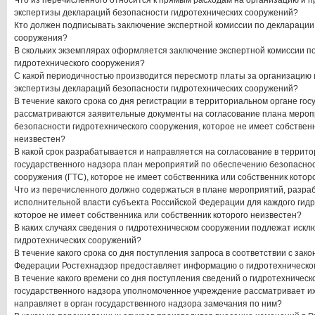
Что из перечисленного относится к прямым расходам на организацию и 
экспертизы деклараций безопасности гидротехнических сооружений?
Кто должен подписывать заключение экспертной комиссии по декларации
сооружения?
В скольких экземплярах оформляется заключение экспертной комиссии п
гидротехнического сооружения?
С какой периодичностью производится пересмотр платы за организацию 
экспертизы деклараций безопасности гидротехнических сооружений?
В течение какого срока со дня регистрации в территориальном органе го
рассматриваются заявительные документы на согласование плана меро
безопасности гидротехнического сооружения, которое не имеет собственн
неизвестен?
В какой срок разрабатывается и направляется на согласование в террит
государственного надзора план мероприятий по обеспечению безопаснос
сооружения (ГТС), которое не имеет собственника или собственник котор
Что из перечисленного должно содержаться в плане мероприятий, разр
исполнительной власти субъекта Российской Федерации для каждого гидр
которое не имеет собственника или собственник которого неизвестен?
В каких случаях сведения о гидротехническом сооружении подлежат искл
гидротехнических сооружений?
В течение какого срока со дня поступления запроса в соответствии с зак
Федерации Ростехнадзор предоставляет информацию о гидротехническо
В течение какого времени со дня поступления сведений о гидротехническ
государственного надзора уполномоченное учреждение рассматривает их 
направляет в орган государственного надзора замечания по ним?