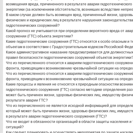
возмещения вреда, причиненного в результате аварии гидротехнического
энергетики (за исключением обстоятельств, возникших вследствие непре
В каком случае должен быть возмещен вред, причиненный жизни, здоров
физических и юридических лиц в результате нарушения законодательства
гидротехнических сооружений?
Какой прогноз не учитывается при определении вероятного вреда от ава
сооружении (ГТС) объекта энергетики?
Какие гидротехнические сооружения (ГТС) относятся к особо опасным и 
объектам в соответствии с Градостроительным кодексом Российской Фед
Какое административное наказание предусматривается для должностных
правил безопасности гидротехнических сооружений объектов энергетики
Что из перечисленного относится к авариям гидротехнического сооружен
фронта, приводящим к возникновению чрезвычайной ситуации на опреде
Что из перечисленного относится к авариям гидротехнических сооружени
фронта, приводящим к возникновению чрезвычайной ситуации на опреде
Какие процессы и явления не относятся к природным опасностям возник
гидротехнического сооружения (ГТС) согласно методике определения раз
может быть причинен жизни, здоровью физических лиц, имуществу физиче
результате аварии ГТС?
Что из перечисленного не является исходной информацией для определе
который может быть причинен жизни, здоровью физических лиц, имущест
в результате аварии гидротехнического сооружения (ГТС)?
Что не входит в обязанности организаций в области защиты населения и
ситуаций?
Как следует планировать и осуществлять мероприятия по защите населе