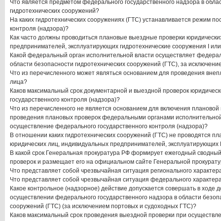
Что является предметом федерального государственного надзора в обла
гидротехнических сооружений?
На каких гидротехнических сооружениях (ГТС) устанавливается режим по
контроля (надзора)?
Как часто должны проводиться плановые выездные проверки юридически
предпринимателей, эксплуатирующих гидротехнические сооружения I или 
Какой федеральный орган исполнительной власти осуществляет федерал
области безопасности гидротехнических сооружений (ГТС), за исключени
Что из перечисленного может являться основанием для проведения внеп
лица?
Каков максимальный срок документарной и выездной проверок юридическ
государственного контроля (надзора)?
Что из перечисленного не является основанием для включения плановой
проведения плановых проверок федеральными органами исполнительной
осуществление федерального государственного контроля (надзора)?
В отношении каких гидротехнических сооружений (ГТС) не проводятся п
юридических лиц, индивидуальных предпринимателей, эксплуатирующих
В какой срок Генеральная прокуратура РФ формирует ежегодный сводны
проверок и размещает его на официальном сайте Генеральной прокурату
Что представляет собой чрезвычайная ситуация регионального характер
Что представляет собой чрезвычайная ситуация федерального характер
Какое контрольное (надзорное) действие допускается совершать в ходе 
осуществлении федерального государственного надзора в области безоп
сооружений (ГТС) (за исключением портовых и судоходных ГТС)?
Каков максимальный срок проведения выездной проверки при осуществл