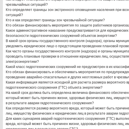
чрезвычайных ситуаций?
Кто определяет границы зон экстренного оповещения населения при во
ситуаций?
Кто и как определяет границы зон чрезвычайной ситуации?
Кто обязан финансировать мероприятия по защите работников организа
Какое административное наказание предусматривается для юридических
безопасности гидротехнических сооружений объектов энергетики?
В какой срок органы государственного контроля (надзора), органы муниц
уведомить юридическое лицо о предстоящем проведении плановой пров
Как часто органы государственного контроля (надзора) и органы муницип
проводить плановые проверки в отношении юридических лиц, осуществл
электроэнергетики?
Какой класс гидротехнических сооружений не предусмотрен в их классиф
Кто обязан финансировать и обеспечивать мероприятия по предупрежде
проведение аварийно-спасательных и других неотложных работ в чрезв
Какая информация является исходной для расчета размера вероятного в
гидротехнического сооружения (ГТС) объекта энергетики?
На какой срок должна быть определена величина финансового обеспечени
который может быть причинен жизни, здоровью физических лиц, имущест
в результате аварии гидротехнического сооружения?
Как определяется размер вероятного вреда, который может быть причин
лиц, имуществу физических и юридических лиц в результате аварии гидр
Для каких сценариев аварий гидротехнического сооружения (ГТС) выполн
вреда, который может быть причинен жизни, здоровью физических лиц, и