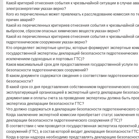
Какой критерий отнесения события к чрезвычайной ситуации в случае ав
электроэнергетики указан верно?
Кого из перечисленных может привлекать к расследованию комиссия по 
причин аварий?
Какой из перечисленных критериев отнесения события к чрезвычайной си
выбросом, сбросом опасных химических веществ указан верно?
Какой из перечисленных критериев отнесения события к чрезвычайной си
гидротехническом сооружении указан верно?
Кто определяет экспертные центры, которые формируют экспертные ком
государственной экспертизы деклараций безопасности гидротехнических 
исключением судоходных и портовых ГТС)?
Каков максимальный срок для предоставления государственной услуги п
безопасности гидротехнических сооружений?
В каком документе содержатся сведения о соответствии гидротехническо
безопасности?
В какой срок со дня представления собственником гидротехнического соо
эксплуатирующей организацией в экспертный центр декларации безопасн
документами и оплаты счета за проведение экспертизы должна быть про
экспертиза декларации безопасности ГТС?
Что должно содержаться в декларации безопасности гидротехнического 
Когда заключение экспертной комиссии приобретает статус заключения г
декларации безопасности гидротехнического сооружения (ГТС)?
В соответствии с чем проводится государственная экспертиза проектной
сооружений (ГТС), в состав которой входит декларация безопасности ГТС
Когда в орган надзора необходимо представлять декларацию безопаснос