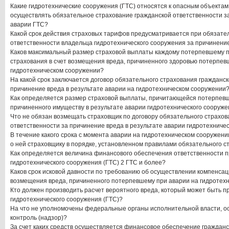
Какие гидротехнические сооружения (ГТС) относятся к опасным объекта
осуществлять обязательное страхование гражданской ответственности за
аварии ГТС?
Какой срок действия страховых тарифов предусматривается при обязате
ответственности владельца гидротехнического сооружения за причинение
Каков максимальный размер страховой выплаты каждому потерпевшему п
страхования в счет возмещения вреда, причиненного здоровью потерпевш
гидротехническом сооружении?
На какой срок заключается договор обязательного страхования гражданск
причинение вреда в результате аварии на гидротехническом сооружении
Как определяется размер страховой выплаты, причитающейся потерпевш
причиненного имуществу в результате аварии гидротехнического сооруже
Что не обязан возмещать страховщик по договору обязательного страхов
ответственности за причинение вреда в результате аварии гидротехниче
В течение какого срока с момента аварии на гидротехническом сооружен
о ней страховщику в порядке, установленном правилами обязательного с
Как определяется величина финансового обеспечения ответственности п
гидротехнического сооружения (ГТС) 2 ГТС и более?
Каков срок исковой давности по требованию об осуществлении компенсац
возмещения вреда, причиненного потерпевшему при аварии на гидротех
Кто должен производить расчет вероятного вреда, который может быть п
гидротехнического сооружения (ГТС)?
На что не уполномочены федеральные органы исполнительной власти, 
контроль (надзор)?
За счет каких средств осуществляется финансовое обеспечение гражданс