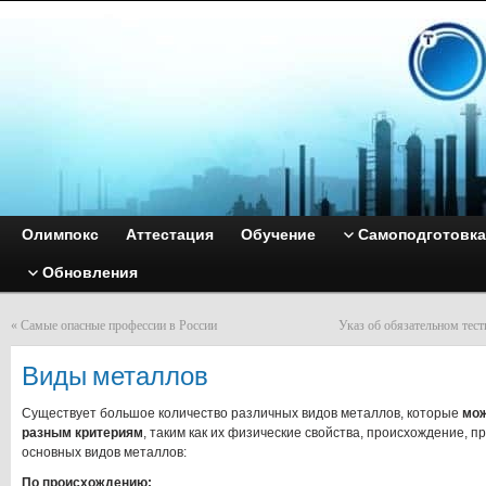
Олимпокс
Аттестация
Обучение
Самоподготовка
Обновления
«
Самые опасные профессии в России
Указ об обязательном тес
Виды металлов
Существует большое количество различных видов металлов, которые
мож
разным критериям
, таким как их физические свойства, происхождение, п
основных видов металлов:
По происхождению: