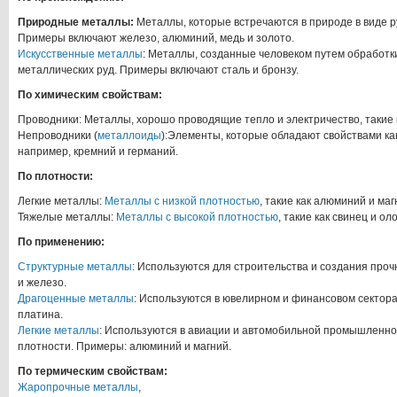
Природные металлы:
Металлы, которые встречаются в природе в виде р
Примеры включают железо, алюминий, медь и золото.
Искусственные металлы
: Металлы, созданные человеком путем обработк
металлических руд. Примеры включают сталь и бронзу.
По химическим свойствам:
Проводники: Металлы, хорошо проводящие тепло и электричество, такие 
Непроводники (
металлоиды
):Элементы, которые обладают свойствами как
например, кремний и германий.
По плотности:
Легкие металлы:
Металлы с низкой плотностью
, такие как алюминий и маг
Тяжелые металлы:
Металлы с высокой плотностью
, такие как свинец и ол
По применению:
Структурные металлы
: Используются для строительства и создания проч
и железо.
Драгоценные металлы
: Используются в ювелирном и финансовом сектора
платина.
Легкие металлы
: Используются в авиации и автомобильной промышленнос
плотности. Примеры: алюминий и магний.
По термическим свойствам:
Жаропрочные металлы
,