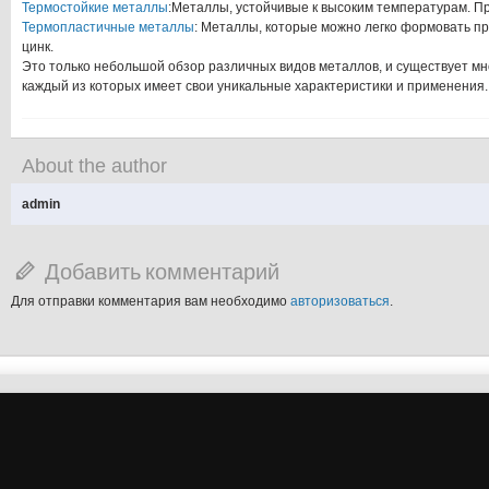
Термостойкие металлы
:Металлы, устойчивые к высоким температурам. Пр
Термопластичные металлы
: Металлы, которые можно легко формовать пр
цинк.
Это только небольшой обзор различных видов металлов, и существует мн
каждый из которых имеет свои уникальные характеристики и применения
About the author
admin
Добавить комментарий
Для отправки комментария вам необходимо
авторизоваться
.
şans
vidobet
vidobet
vidobet
vidobet
casinolevant
casinolevant
casinolevant
vidobet
şans
casinolevant
casino
şans
casino
casino
casino
boostaro
casinolevant
şans
casinolevant
şanscasino
vidobet
vidobet
levant
gorabet
galyabet
gorabet
gorabet
gorabet
vidobet
galyabet
gorabet
gorabet
nigeria
sports
casino
|
|
güncel
giriş
|
|
|
giriş
casino
giriş
şans
casino
levant
şans
şans
|
giriş
casino
giriş
|
|
giriş
casino
|
|
|
|
|
giriş
|
|
|
betting
betting
|
giriş
|
|
|
|
|
giriş
|
|
|
|
giriş
|
|
|
|
|
|
|
|