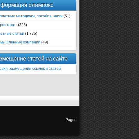
формация олимпокс
платные методички, пособия, книги
(51)
рос ответ
(328)
езные статьи
(1 775)
мышленные компании
(49)
змещение статей на сайте
овия размещения ссылок и статей
Pages