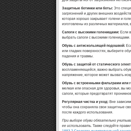
Для защиты ног от загрязнения нетокси
Защитные ботинки или боты:
Это специ
загрязнений и других внешних воздейст
которая хорошо закрывает голени и голе
изготовлены из различных материалов, в
Сапоги с высокими голенищами:
Если в
выбрать сапоги с высокими голенищами. 
Обувь с антискользящей подошвой:
Есл
или гладких поверхностях, выберите об
падения и травмы.
Обувь с защитой от статического элект
воспламеняющейся, важно выбрать обувь
напряжение, которое может вызвать иск
Обувь с встроенными фильтрами или г
мелкая или опасная для здоровья, вы м
сапоги, которые предотвратят проникно
Регулярная чистка и уход:
Вне зависимо
чтобы она сохраняла свои защитные сво
после каждого использования.
При выборе обуви обязательно учитыв
ее использовать
. Также следуйте прав