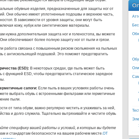
чной пылью рекомендуется выбрать следующие виды обуви:
Ол
альные обувные изделия, предназначенные для защиты ног от
вий. Они обычно имеют уплотненные подошвы и верхнюю часть,
Атт
ностоп. В зависимости от уровня защиты, они могут быть
Бес
ключая кожу, нубук или синтетические материалы.
Обн
ам нужна дополнительная защита ног и голеностопа, вы можете
Они обеспечивают более полную защиту ног от пыли и грязи.
и работа связана с повышенным риском скольжения на пыльных
увь с антискользящей подошвой. Это поможет предотвратить
Обу
Оли
ричества (ESD):
В некоторых средах, где пыль может быть
 с функцией ESD, чтобы предотвратить статическое зарядное
Сам
ры.
ерметичные сапоги:
Если пыль в ваших условиях работы очень
ожете выбрать обувь с встроенными фильтрами или герметичные
вение пыли.
сти от типа обуви, важно регулярно чистить и ухаживать за ней,
Тес
йства и долго служила. Тщательно вытряхивайте и чистите обувь
Эле
айте специфику вашей работы и условий, в которых вы будете
илам и стандартам безопасности на вашем рабочем месте.
ОТ