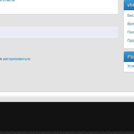
ы ответы
Ин
Бес
Воп
Пол
Про
Ра
мо
авторизоваться
.
Усл