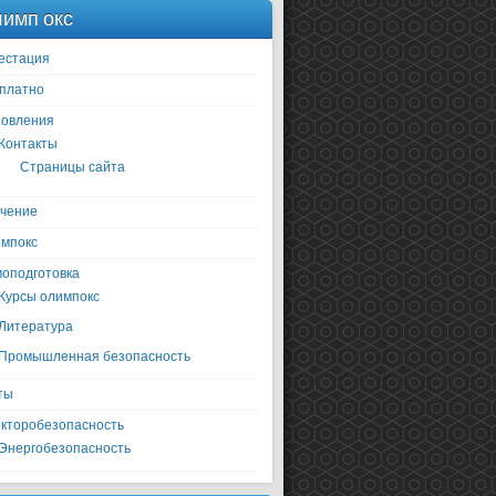
имп окс
естация
платно
овления
Контакты
Страницы сайта
чение
мпокс
оподготовка
Курсы олимпокс
Литература
Промышленная безопасность
ты
кторобезопасность
Энергобезопасность