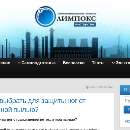
чение
Самоподготовка
Бесплатно
Тесты
Элект
Промбезопасность
»
По
выбрать для защиты ног от
чной пылью?
иты ног от загрязнения нетоксичной пылью?
Пер