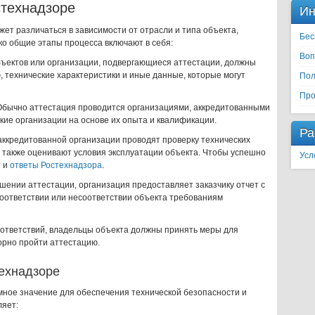
стехнадзоре
Ин
ет различаться в зависимости от отрасли и типа объекта,
Бес
ко общие этапы процесса включают в себя:
Воп
ъектов или организации, подвергающиеся аттестации, должны
 технические характеристики и иные данные, которые могут
Пол
Про
бычно аттестация проводится организациями, аккредитованными
кие организации на основе их опыта и квалификации.
Ра
ккредитованной организации проводят проверку технических
а также оценивают условия эксплуатации объекта. Чтобы успешно
Усл
ы и
ответы Ростехнадзора
.
шении аттестации, организация предоставляет заказчику отчет с
соответствии или несоответствии объекта требованиям
ответствий, владельцы объекта должны принять меры для
орно пройти аттестацию.
технадзоре
мное значение для обеспечения технической безопасности и
ляет: