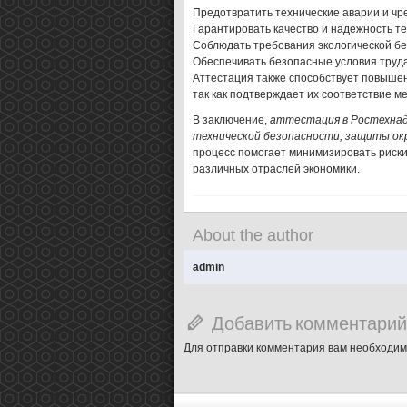
Предотвратить технические аварии и чр
Гарантировать качество и надежность те
Соблюдать требования экологической б
Обеспечивать безопасные условия труда
Аттестация также способствует повышен
так как подтверждает их соответствие 
В заключение,
аттестация в Ростехнад
технической безопасности, защиты ок
процесс помогает минимизировать риски 
различных отраслей экономики.
About the author
admin
Добавить комментарий
Для отправки комментария вам необходи
şans
vidobet
vidobet
vidobet
vidobet
casinolevant
casinolevant
casinolevant
vidobet
şans
casinolevant
casino
şans
casino
casino
casino
boostaro
casinolevant
şans
casinolevant
şanscasino
vidobet
vidobet
levant
gorabet
galyabet
gorabet
gorabet
gorabet
vidobet
galyabet
gorabet
gorabet
casino
|
|
güncel
giriş
|
|
|
giriş
casino
giriş
şans
casino
levant
şans
şans
|
giriş
casino
giriş
|
|
giriş
casino
|
|
|
|
|
giriş
|
|