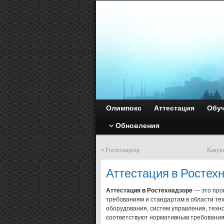
Олимпокс
Аттестация
Обу
Обновления
«
Ростехнадзор
Какую 
Аттестация в Ростех
Аттестация в Ростехнадзоре
— это про
требованиям и стандартам в области тех
оборудования, систем управления, техно
соответствуют нормативным требованиям