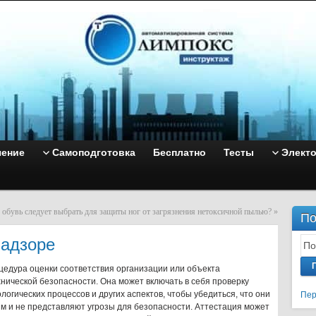
чение
Самоподготовка
Бесплатно
Тесты
Элект
обувь следует выбрать для защиты ног от загрязнения нетоксичной пылью?
»
По
надзоре
цедура оценки соответствия организации или объекта
нической безопасности. Она может включать в себя проверку
логических процессов и других аспектов, чтобы убедиться, что они
Пер
 и не представляют угрозы для безопасности. Аттестация может