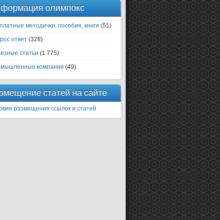
формация олимпокс
платные методички, пособия, книги
(51)
рос ответ
(328)
езные статьи
(1 775)
мышленные компании
(49)
змещение статей на сайте
овия размещения ссылок и статей