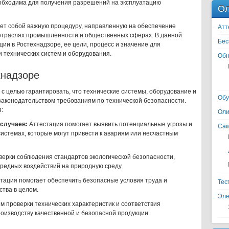
еобходима для получения разрешений на эксплуатацию
Ол
ет собой важную процедуру, направленную на обеспечение
Атт
 отраслях промышленности и общественных сферах. В данной
Бес
ии в Ростехнадзоре, ее цели, процесс и значение для
 технических систем и оборудования.
Обн
хнадзоре
с целью гарантировать, что технические системы, оборудование и
Обу
законодательством требованиям по технической безопасности.
:
Оли
 случаев:
Аттестация помогает выявить потенциальные угрозы и
Сам
системах, которые могут привести к авариям или несчастным
ерки соблюдения стандартов экологической безопасности,
редных воздействий на природную среду.
тация помогает обеспечить безопасные условия труда и
Тес
ства в целом.
Эле
м проверки технических характеристик и соответствия
роизводству качественной и безопасной продукции.