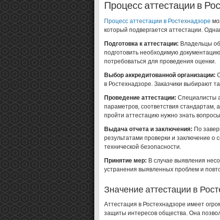
Процесс аттестации в Ро
Процесс аттестации в Ростехнадзоре
мож
который подвергается аттестации. Одна
Подготовка к аттестации:
Владельцы об
подготовить необходимую документацию,
потребоваться для проведения оценки.
Выбор аккредитованной организации:
О
в Ростехнадзоре. Заказчики выбирают та
Проведение аттестации:
Специалисты а
параметров, соответствия стандартам, 
пройти аттестацию нужно знать вопрос
Выдача отчета и заключения:
По завер
результатами проверки и заключение о 
технической безопасности.
Принятие мер:
В случае выявления несо
устранения выявленных проблем и повт
Значение аттестации в Рос
Аттестация в Ростехнадзоре имеет огро
защиты интересов общества. Она позво