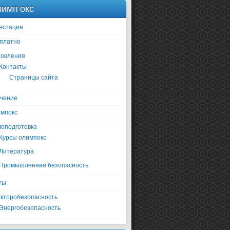
имп окс
естация
платно
овления
Контакты
Страницы сайта
чение
мпокс
оподготовка
Курсы олимпокс
Литература
Промышленная безопасность
ты
кторобезопасность
Энергобезопасность